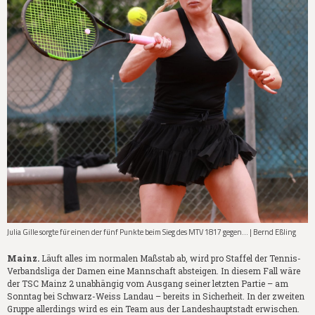
Julia Gille sorgte für einen der fünf Punkte beim Sieg des MTV 1817 gegen... | Bernd Eßling
Mainz.
Läuft alles im normalen Maßstab ab, wird pro Staffel der Tennis-
Verbandsliga der Damen eine Mannschaft absteigen. In diesem Fall wäre
der TSC Mainz 2 unabhängig vom Ausgang seiner letzten Partie – am
Sonntag bei Schwarz-Weiss Landau – bereits in Sicherheit. In der zweiten
Gruppe allerdings wird es ein Team aus der Landeshauptstadt erwischen.