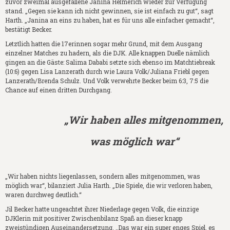
zuvor zweimal ausgefallene Janina Helmerich wieder zur Verfügung
stand. „Gegen sie kann ich nicht gewinnen, sie ist einfach zu gut“, sagt
Harth. „Janina an eins zu haben, hat es für uns alle einfacher gemacht“,
bestätigt Becker.
Letztlich hatten die 17erinnen sogar mehr Grund, mit dem Ausgang
einzelner Matches zu hadern, als die DJK. Alle knappen Duelle nämlich
gingen an die Gäste: Salima Dababi setzte sich ebenso im Matchtiebreak
(10:6) gegen Lisa Lanzerath durch wie Laura Volk/Juliana Friebl gegen
Lanzerath/Brenda Schulz. Und Volk verwehrte Becker beim 6:3, 7:5 die
Chance auf einen dritten Durchgang.
„Wir haben alles mitgenommen,
was möglich war“
„Wir haben nichts liegenlassen, sondern alles mitgenommen, was
möglich war“, bilanziert Julia Harth. „Die Spiele, die wir verloren haben,
waren durchweg deutlich.“
Jil Becker hatte ungeachtet ihrer Niederlage gegen Volk, die einzige
DJKlerin mit positiver Zwischenbilanz Spaß an dieser knapp
zweistündigen Auseinandersetzung. „Das war ein super enges Spiel, es