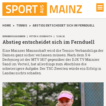
HOME
>
TENNIS
>
ABSTIEG ENTSCHEIDET SICH IM FERNDUELL
VERBANDSLIGA DAMEN
|
PETER H. EISENHUTH
|
12.06.26
Abstieg entscheidet sich im Fernduell
Eine Mainzer Mannschaft wird die Tennis-Verbandsliga der
Damen ganz sicher verlassen müssen. Nach dem 5:4-
Derbysieg ist der MTV 1817 gegenüber der DJK TV Mainzer
Sand im Vorteil, hat allerdings zum Abschluss die
schwierigere Aufgabe. Der TSC-Zweiten würde ein Erfolg in
Landau nichts schaden.