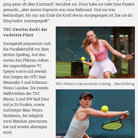
ging ganz oft über Einstand“, berichtet sie. Zwar habe sie viele freie Punkte
gemacht, „aber meine Gegnerin war eine Ballwand. Und sie war
beständiger. Als mir am Ende die Kraft etwas ausgegangen ist, hat sie ihr
Ding locker runtergespielt“.
TSC-Zweiter droht der
vorletzte Platz
Zweigeteilt präsentiert sich
die Parallelstaffel vor dem
letzten Spieltag. Auf den
ersten drei Plätzen stehen
der ungeschlagene TC
Speyer sowie mit jeweils
drei Siegen der HTC Bad
Neuenahr 3 und Schwarz-
MTV-Akteurin Lisa Lanzerath unterlag... | Bernd Eßling
Weiss Landau. Die zweite
Hälfte bilden der TSC
Mainz 2 und BW Bad Ems
mit je 2:6 Punkte, sowie
Aufsteiger Blau-Weiss
Herxheim, der lediglich
zwei Matches gewonnen
hat und wieder absteigen
wird.