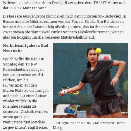
Welches, entscheidet sich im Fernduell zwischen dem TV 1817 Mainz und
der DJK TV Mainzer Sand.
Die bessere Ausgangsposition haben nach dem jüngsten 5:4-Derbysieg Jil
Becker und ihre Mitstreiterinnen von der Pariser Straße. Ein Ruhekissen
bedeutet der erste Saisonerfolg allerdings nicht, das ist ihnen bewusst.
Zwar stehen sie damit zwei Punkte vor dem Lokalkonkurrenten, weisen
aber ein lediglich um drei besseres Matchverhältnis auf.
Herkulesaufgabe in Bad
Neuenahr
Sprich: Sollte die DJK am
Sonntag den TC RW
Kaiserslautern schlagen,
könnte ihr schon ein 5:4
reichen, um die
1817erinnen auf den
letzten Platz zu verdrängen
und nach nur einer Saison
wieder zurück in die
Rheinhessenliga zu
schicken. „Deshalb wäre es
schon ganz gut,
wenigstens drei Matches
...Elif Siegmund und die DJK TV Mainzer Sand. | Bernd
zu gewinnen“, sagt Becker,
Eßling