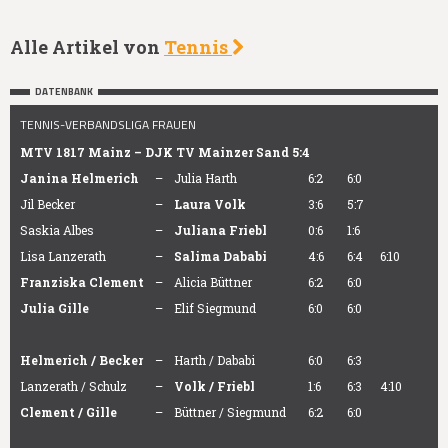
Alle Artikel von
Tennis
DATENBANK
TENNIS-VERBANDSLIGA FRAUEN
MTV 1817 Mainz – DJK TV Mainzer Sand 5:4
Janina Helmerich
–
Julia Harth
6:2
6:0
Jil Becker
–
Laura Volk
3:6
5:7
Saskia Albes
–
Juliana Friebl
0:6
1:6
Lisa Lanzerath
–
Salima Dababi
4:6
6:4
6:10
Franziska Clement
–
Alicia Büttner
6:2
6:0
Julia Gille
–
Elif Siegmund
6:0
6:0
Helmerich / Becker
–
Harth / Dababi
6:0
6:3
Lanzerath / Schulz
–
Volk / Friebl
1:6
6:3
4:10
Clement / Gille
–
Büttner / Siegmund
6:2
6:0