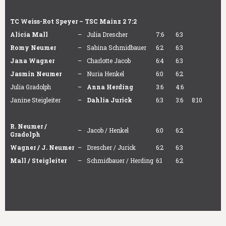
TC Weiss-Rot Speyer – TSC Mainz 2 7:2
Alicia Mall
–
Julia Drescher
7:6
6:3
Romy Neumer
–
Sabina Schmidbauer
6:2
6:3
Jana Wagner
–
Charlotte Jacob
6:4
6:3
Jasmin Neumer
–
Nuria Henkel
6:0
6:2
Julia Gradolph
–
Anna Herding
3:6
4:6
Janine Steigleiter
–
Dahlia Jurick
6:3
3:6
8:10
R. Neumer /
–
Jacob / Henkel
6:0
6:2
Gradolph
Wagner / J. Neumer
–
Drescher / Jurick
6:2
6:3
Mall / Steigleiter
–
Schmidbauer / Herding
6:1
6:2