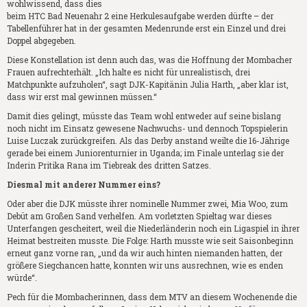
wohlwissend, dass dies
beim HTC Bad Neuenahr 2 eine Herkulesaufgabe werden dürfte – der
Tabellenführer hat in der gesamten Medenrunde erst ein Einzel und drei
Doppel abgegeben.
Diese Konstellation ist denn auch das, was die Hoffnung der Mombacher
Frauen aufrechterhält. „Ich halte es nicht für unrealistisch, drei
Matchpunkte aufzuholen“, sagt DJK-Kapitänin Julia Harth, „aber klar ist,
dass wir erst mal gewinnen müssen.“
Damit dies gelingt, müsste das Team wohl entweder auf seine bislang
noch nicht im Einsatz gewesene Nachwuchs- und dennoch Topspielerin
Luise Luczak zurückgreifen. Als das Derby anstand weilte die 16-Jährige
gerade bei einem Juniorenturnier in Uganda; im Finale unterlag sie der
Inderin Pritika Rana im Tiebreak des dritten Satzes.
Diesmal mit anderer Nummer eins?
Oder aber die DJK müsste ihrer nominelle Nummer zwei, Mia Woo, zum
Debüt am Großen Sand verhelfen. Am vorletzten Spieltag war dieses
Unterfangen gescheitert, weil die Niederländerin noch ein Ligaspiel in ihrer
Heimat bestreiten musste. Die Folge: Harth musste wie seit Saisonbeginn
erneut ganz vorne ran, „und da wir auch hinten niemanden hatten, der
größere Siegchancen hatte, konnten wir uns ausrechnen, wie es enden
würde“.
Pech für die Mombacherinnen, dass dem MTV an diesem Wochenende die