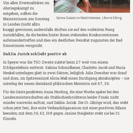
Um allen Eventualitäten im
Abstiegskampf zu
entgehen, sollten die
...Salima Dababi im Matchtiebreak. | Bernd Eßling
Mainzerinnen am Sonntag
in Landau (nicht allzu
knapp) gewinnen; andernfalls dürften sie auf den vorletzten Rang
zurückfallen, da die beiden hinter ihnen stehenden Konkurrentinnen
aufeinandertreffen und dies ein deutliches Resultat zugunsten der Bad
Emserinnen verspricht.
Dahlia Jurick schließt positiv ab
In Speyer war die TSC-Zweite zuletzt beim 2:7 weit von einem
Erfolgserlebnis entfernt. Sabina Schmidbauer, Charlotte Jacob und Nuria
Henkel unterlagen glatt in zwei Sätzen, lediglich Julia Drescher war drauf
und dran, im Spitzeneinzel Alicia Mall einen Durchgang abzuknöpfen – sie
unterlag der neuen rheinland-pfälzischen Meisterin mit 6:7, 3:6.
Für die Gäste punkteten Anna Herding, die eine Woche später bei den
Landesmeisterschaften als Stuhlschiedsrichterin beider Finals nicht
minder souverän auftrat, und Dahlia Jurick. Die 13-Jährige wird, das steht
schon jetzt fest, ihre erste Verbandsligasaison mit einer positiven Bilanz
beenden; mit dem 3:6, 6:3, 10:8 gegen Janine Steigleiter steht sie bei 3:1
Einzeln.