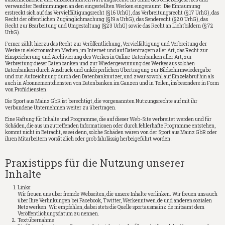
verwandter Bestimmungen an den eingestellten Werken eingeräumt. Die Einräumung
erstreckt sich auf das Vervielfältigungsrecht (§16 UrhG), das Verbreitungsrecht (§17 UrhG), das
Recht der öffentlichen Zugänglichmachung (§19 a UrhG), das Senderecht (§20 UrhG), das
Recht zur Bearbeitung und Umgestaltung (§23 UrhG) sowie das Recht an Lichtbildern (§72
UrhG).
Ferner zählt hierzu das Recht zur Veröffentlichung, Vervielfältigung und Verbreitung der
Werke in elektronischen Medien, im Internet und auf Datenträgern aller Art, das Recht zur
Einspeicherung und Archivierung des Werkes in Online-Datenbanken aller Art, zur
Verbreitung dieser Datenbanken und zur Wiedergewinnung des Werkes aus solchen
Datenbanken durch Ausdruck und unkörperlichen Übertragung zur Bildschirmwiedergabe
und zur Aufzeichnung durch den Datenbanknutzer, und zwar sowohl auf Einzelabruf hin als
auch in Abonnementdiensten von Datenbanken im Ganzen und in Teilen, insbesondere in Form
von Profildiensten.
Die Sport aus Mainz GbR ist berechtigt, die vorgenannten Nutzungsrechte auf mit ihr
verbundene Unternehmen weiter zu übertragen.
Eine Haftung für Inhalte und Programme, die auf dieser Web-Site verbreitet werden und für
Schäden, die aus unzutreffenden Informationen oder durch fehlerhafte Programme entstehen,
kommt nicht in Betracht, es sei denn, solche Schäden wären von der Sport aus Mainz GbR oder
ihren Mitarbeitern vorsätzlich oder grob fahrlässig herbeigeführt worden.
Praxistipps für die Nutzung unserer
Inhalte
Links:
Wir freuen uns über fremde Webseiten, die unsere Inhalte verlinken. Wir freuen uns auch
über Ihre Verlinkungen bei Facebook, Twitter, Werkenntwen.de und anderen sozialen
Netzwerken. Wir empfehlen, dabei stets die Quelle sportausmainz.de mitsamt dem
Veröffentlichungsdatum zu nennen.
Textübernahme: