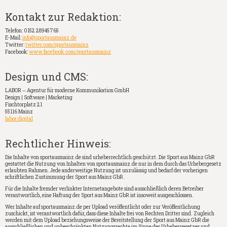
Kontakt zur Redaktion:
Telefon: 0152 28945765
E-Mail:
info@sportausmainz.de
Twitter:
twitter.com/sportausmainz
Facebook:
www.facebook.com/sportausmainz
Design und CMS:
LABOR ─ Agentur für moderne Kommunikation GmbH
Design | Software | Marketing
Fischtorplatz 21
55116 Mainz
labor.digital
Rechtlicher Hinweis:
Die Inhalte von sportausmainz.de sind urheberrechtlich geschützt. Die Sport aus Mainz GbR
gestattet die Nutzung von Inhalten von sportausmainz.de nur in dem durch das Urhebergesetz
erlaubten Rahmen. Jede anderweitige Nutzung ist unzulässig und bedarf der vorherigen
schriftlichen Zustimmung der Sport aus Mainz GbR.
Für die Inhalte fremder verlinkter Internetangebote sind ausschließlich deren Betreiber
verantwortlich, eine Haftung der Sport aus Mainz GbR ist insoweit ausgeschlossen.
Wer Inhalte auf sportausmainz.de per Upload veröffentlicht oder zur Veröffentlichung
zuschickt, ist verantwortlich dafür, dass diese Inhalte frei von Rechten Dritter sind. Zugleich
werden mit dem Upload beziehungsweise der Bereitstellung der Sport aus Mainz GbR die
ausschließlichen und unbeschränkten Nutzungsrechte im Sinne des Urhebergesetzes und