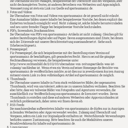
Die Übernahme kurzer Passagen, beispielsweise der Überschrift und des Vorspanns, aber
nicht des kompletten Textes, ist anderen Betreibern von Webseiten und Apps möglich.
Voraussetzung ist stets ein Link zur Quelle auf sportausmainz.de.
Fotos und Videos:
Die Übernahme von Fotos und Videos von sportausmainz.de ist generell nicht erlaubt.
Eine Ausnahme bilden unsere Inhalte bei beispielsweise Youtube, bei denen explizit das
Einbetten technisch ermöglicht wird. Nicht zulässig ist, solche Inhalte herunterzuladen
und neu unter fremder Flagge bei beispielsweise Youtube hochzuladen.
PDFs, Screenshots, Druckansichten:
Die Übernahme von PDFs von sportausmainz-Artikeln ist nicht zulässig. Gleiches gilt für
andere Darstellungen digital oder auf Papier. Davon ausgenommen sind Zitate, bei denen
sich der Zitierende mit unserer Berichterstattung auseinandersetzt. Siehe auch
Urheberrechtgesetz.
Pressespiegel:
Für Pressespiegel, die sich beispielsweise mit der Darstellung eines Vereins auf
sportausmainz.de beschäftigen, gilt gesondertes Recht. Hierzu sei auf die gängige
Rechtsauffassung verwiesen, die beispielsweise unter
http://www.rechtambild.de/2011/03/ubernahme-von-zeitungsartikeln-was-ist-
zulassig/ nachlesbar ist. Wenn etwa ein Verein auf seiner Homepage die Berichte von
sportausmainz.de veröffentlichen möchte, so ist dies nur in jeweils einem kurzen Auszug
mitsamt einem Link zu dem vollständigen Artikel auf sportausmainz.de möglich.
Thumbnails:
Die Übernahme unserer Inhalte in Form stark verkleinerter Bilder, der sogenannten
Thumbnails, wird von uns toleriert, sofern sie zu unseren Inhalten verlinken. Beachten Sie
aber bitte, dass wir teilweise Bilder von Fotografen und Agenturen verwenden, die
ausschließlich zur Veröffentlichung aus sportausmainz.de lizenziert wurden. Davon
Thumbnails zu erstellen und diese auf anderen Webseiten oder Apps einzubinden ist
rechtlich problematisch, daher raten wir Ihnen davon ab.
RSS-Feeds:
Die maschinenlesbar aufbereiteten Inhalte von sportausmainz.de dürfen nur in Auszügen
in fremden Webseiten oder Apps verwendet werden. Zulässig sind Überschrift und
Vorspann, sofern ein Link zur Originalquelle enthalten ist. Weiterführende Verwendungen
bedürfen unserer Zustimmung. Bitte beachten Sie auch die Modalitäten unseres
Bezahlverfahrens für Inhalte auf sportausmainz.de.
Lizenzierung: