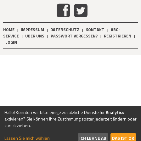
HOME
IMPRESSUM
DATENSCHUTZ
KONTAKT
ABO-
|
|
|
|
SERVICE
ÜBER UNS
PASSWORT VERGESSEN?
REGISTRIEREN
|
|
|
|
LOGIN
Hallo! Könnten wir bitte einige zusätzliche Dienste für
Analytics
aktivieren? Sie können Ihre Zustimmung später jederzeit ändern oder
zurückziehen.
Lassen Sie mich wählen
ICH LEHNE AB
DAS IST OK