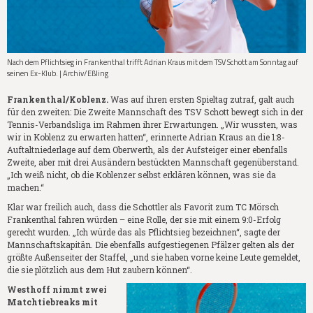
Nach dem Pflichtsieg in Frankenthal trifft Adrian Kraus mit dem TSV Schott am Sonntag auf
seinen Ex-Klub. | Archiv/Eßling
Frankenthal/Koblenz.
Was auf ihren ersten Spieltag zutraf, galt auch
für den zweiten: Die Zweite Mannschaft des TSV Schott bewegt sich in der
Tennis-Verbandsliga im Rahmen ihrer Erwartungen. „Wir wussten, was
wir in Koblenz zu erwarten hatten“, erinnerte Adrian Kraus an die 1:8-
Auftaltniederlage auf dem Oberwerth, als der Aufsteiger einer ebenfalls
Zweite, aber mit drei Ausändern bestückten Mannschaft gegenüberstand.
„Ich weiß nicht, ob die Koblenzer selbst erklären können, was sie da
machen.“
Klar war freilich auch, dass die Schottler als Favorit zum TC Mörsch
Frankenthal fahren würden – eine Rolle, der sie mit einem 9:0-Erfolg
gerecht wurden. „Ich würde das als Pflichtsieg bezeichnen“, sagte der
Mannschaftskapitän. Die ebenfalls aufgestiegenen Pfälzer gelten als der
größte Außenseiter der Staffel, „und sie haben vorne keine Leute gemeldet,
die sie plötzlich aus dem Hut zaubern können“.
Westhoff nimmt zwei
Matchtiebreaks mit