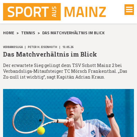
HOME
>
TENNIS
>
DAS MATCHVERHÄLTNIS IM BLICK
VERBANDSLIGA
|
PETER H. EISENHUTH
|
13.05.26
Das Matchverhältnis im Blick
Der erwartete Sieg gelingt dem TSV Schott Mainz 2 bei
Verbandsliga-Mitaufsteiger TC Mörsch Frankenthal. „Das
Zu-null ist wichtig“, sagt Kapitän Adrian Kraus.