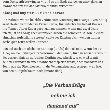
vom Oberwerth bezwingen – „und es am Ende zwischen punktgleichen
Mannschaften auf das Matchverhältnis ankommt“.
König und Rup statt Guzik und Kovacs
Die Mainzer waren in leicht veränderter Besetzung unterwegs. Sven König
ersetzte den verhinderten Fabian Guzik, Rup rutschte für Robert Kovács
ins Team. „Unser Kader passt gut zusammen, wenn mal zwei Leute
fehlen, ist das okay, aber wir wollen schon die komplette Saison in einer
ähnlichen Aufstellung spielen“, sagte der Kapitän. „Wir werden immer
sechs gute Leute stellen können.“
Das soll auch am nächsten Sonntag (10 Uhr) der Fall sein, wenn der TV
Alzey an die Erzbergerstraße kommt – der Verein, für den Adrian Kraus in
der vorigen Saison aufschlug. Dorthin gewechselt war er, weil er mit
seinen Freunden in einer Mannschaft spielen wollte, doch nachdem das
Team aus der Rheinhessen- in die Verbandsliga aufgestiegen war, blieb
von den Kumpels kaum noch jemand übrig.
„Die Verbandsliga
nehme ich
dankend mit“