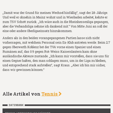
„Damit war der Grund für meinen Wechsel hinfällig“, sagt der 28-Jährige.
Und weil er ohnehin in Mainz wohnt und in Wiesbaden arbeitet, kehrte er
zum TSV Schott zurück. „Ich wäre auch in die Rheinhessenliga gegangen,
aber die Verbandsliga nehme ich dankend mit.“ Von Mitte Juni an soll der
eine oder andere Oberligaeinsatz hinzukommen.
Anders als in den beiden vorangegangenen Partien lasse sich nicht
vorhersagen, mit welchem Personal sein Ex-Klub antreten werde. Beim 2:7
gegen Oberwerth Koblenz bot der TVA vorne einen Spanier und einen
Rumänen auf, das 0:9 gegen Rot-Weiss Kaiserslautern kam ohne
ausländische Akteure zustande. „Ich kann mir vorstellen, dass sie uns für
einen Gegner halten, den man schlagen muss, um in der Liga zu bleiben,
und entsprechend stark aufstellen“, sagt Kraus. „Aber ich bin mir sicher,
dass wir gewinnen können.“
Alle Artikel von
Tennis
DATENBANK