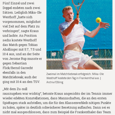
Fünf Einzel und zwei
Doppel endeten nach zwei
Sätzen. Lediglich Mika-Ole
Westhoff „hatte sich
vorgenommen, möglichst
viel Zeit auf dem Platz zu
verbringen“, sagte Kraus
und lachte. An Position
sechs kostete Westhoff
das Match gegen Tobias
Ahollinger mit 5:7, 7:5 und
10:4 aus, und an der Seite
von Jerome Rup musste er
gegen Sebastian
Flick/Bernd Garrecht
ebenfalls in den
Zweimal im Matchtiebreak erfolgreich: Mika-Ole
Matchtiebreak; auch der
Westhoff kostete den Tag in Frankenthal aus. |
ging mit 10:4 an den TSV.
Archiv/Eßling
„Mit dem Zu-null
rauszugehen war wichtig“, betonte Kraus angesichts der im Tennis immer
wieder erlebten Konstellationen, dass Mannschaften, die an den ersten
Spieltagen stark aufstellen, um die für den Klassenverbleib nötigen Punkte
zu holen, später in deutlich schwächerer Besetzung auflaufen. Dann sei es
nicht mal ausgeschlossen, dass zum Beispiel die Frankenthaler das Team