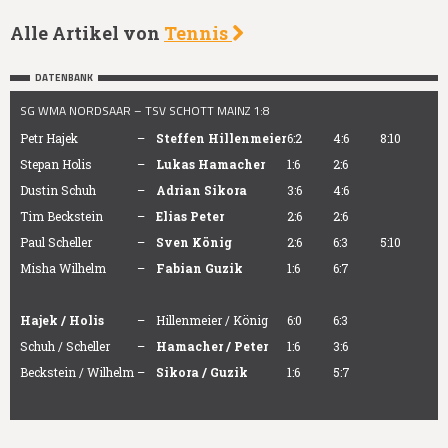
Alle Artikel von
Tennis
DATENBANK
SG WMA NORDSAAR – TSV SCHOTT MAINZ 1:8
Petr Hajek
–
Steffen Hillenmeier
6:2
4:6
8:10
Stepan Holis
–
Lukas Hamacher
1:6
2:6
Dustin Schuh
–
Adrian Sikora
3:6
4:6
Tim Beckstein
–
Elias Peter
2:6
2:6
Paul Scheller
–
Sven König
2:6
6:3
5:10
Misha Wilhelm
–
Fabian Guzik
1:6
6:7
Hajek / Holis
–
Hillenmeier / König
6:0
6:3
Schuh / Scheller
–
Hamacher / Peter
1:6
3:6
Beckstein / Wilhelm
–
Sikora / Guzik
1:6
5:7