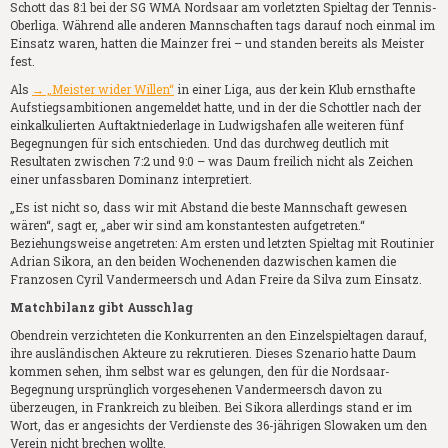
Schott das 8:1 bei der SG WMA Nordsaar am vorletzten Spieltag der Tennis-
Oberliga. Während alle anderen Mannschaften tags darauf noch einmal im
Einsatz waren, hatten die Mainzer frei – und standen bereits als Meister
fest.
Als
→ „Meister wider Willen“
in einer Liga, aus der kein Klub ernsthafte
Aufstiegsambitionen angemeldet hatte, und in der die Schottler nach der
einkalkulierten Auftaktniederlage in Ludwigshafen alle weiteren fünf
Begegnungen für sich entschieden. Und das durchweg deutlich mit
Resultaten zwischen 7:2 und 9:0 – was Daum freilich nicht als Zeichen
einer unfassbaren Dominanz interpretiert.
„Es ist nicht so, dass wir mit Abstand die beste Mannschaft gewesen
wären“, sagt er, „aber wir sind am konstantesten aufgetreten.“
Beziehungsweise angetreten: Am ersten und letzten Spieltag mit Routinier
Adrian Sikora, an den beiden Wochenenden dazwischen kamen die
Franzosen Cyril Vandermeersch und Adan Freire da Silva zum Einsatz.
Matchbilanz gibt Ausschlag
Obendrein verzichteten die Konkurrenten an den Einzelspieltagen darauf,
ihre ausländischen Akteure zu rekrutieren. Dieses Szenario hatte Daum
kommen sehen, ihm selbst war es gelungen, den für die Nordsaar-
Begegnung ursprünglich vorgesehenen Vandermeersch davon zu
überzeugen, in Frankreich zu bleiben. Bei Sikora allerdings stand er im
Wort, das er angesichts der Verdienste des 36-jährigen Slowaken um den
Verein nicht brechen wollte.