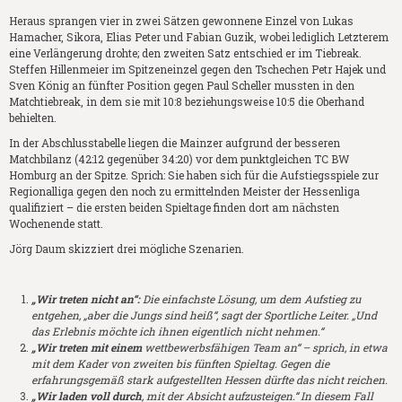
Heraus sprangen vier in zwei Sätzen gewonnene Einzel von Lukas
Hamacher, Sikora, Elias Peter und Fabian Guzik, wobei lediglich Letzterem
eine Verlängerung drohte; den zweiten Satz entschied er im Tiebreak.
Steffen Hillenmeier im Spitzeneinzel gegen den Tschechen Petr Hajek und
Sven König an fünfter Position gegen Paul Scheller mussten in den
Matchtiebreak, in dem sie mit 10:8 beziehungsweise 10:5 die Oberhand
behielten.
In der Abschlusstabelle liegen die Mainzer aufgrund der besseren
Matchbilanz (42:12 gegenüber 34:20) vor dem punktgleichen TC BW
Homburg an der Spitze. Sprich: Sie haben sich für die Aufstiegsspiele zur
Regionalliga gegen den noch zu ermittelnden Meister der Hessenliga
qualifiziert – die ersten beiden Spieltage finden dort am nächsten
Wochenende statt.
Jörg Daum skizziert drei mögliche Szenarien.
„Wir treten nicht an“:
Die einfachste Lösung, um dem Aufstieg zu
entgehen, „aber die Jungs sind heiß“, sagt der Sportliche Leiter. „Und
das Erlebnis möchte ich ihnen eigentlich nicht nehmen.“
„Wir treten mit einem
wettbewerbsfähigen Team an“ – sprich, in etwa
mit dem Kader von zweiten bis fünften Spieltag. Gegen die
erfahrungsgemäß stark aufgestellten Hessen dürfte das nicht reichen.
„Wir laden voll durch
, mit der Absicht aufzusteigen.“ In diesem Fall