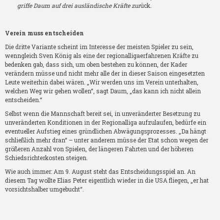
griffe Daum auf drei ausländische Kräfte zur
ück.
Verein muss entscheiden
Die dritte Variante scheint im Interesse der meisten Spieler zu sein,
wenngleich Sven König als eine der regionalligaerfahrenen Kräfte zu
bedenken gab, dass sich, um oben bestehen zu können, der Kader
verändern müsse und nicht mehr alle der in dieser Saison eingesetzten
Leute weiterhin dabei wären. „Wir werden uns im Verein unterhalten,
welchen Weg wir gehen wollen“, sagt Daum, „das kann ich nicht allein
entscheiden.“
Selbst wenn die Mannschaft bereit sei, in unveränderter Besetzung zu
unveränderten Konditionen in der Regionalliga aufzulaufen, bedürfe ein
eventueller Aufstieg eines gründlichen Abwägungsprozesses. „Da hängt
schließlich mehr dran“ – unter anderem müsse der Etat schon wegen der
größeren Anzahl von Spielen, der längeren Fahrten und der höheren
Schiedsrichterkosten steigen.
Wie auch immer: Am 9. August steht das Entscheidungsspiel an. An
diesem Tag wollte Elias Peter eigentlich wieder in die USA fliegen, „er hat
vorsichtshalber umgebucht“.