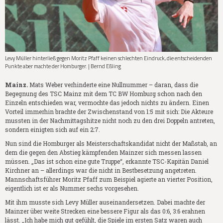
Levy Müller hinterließ gegen Moritz Pfaff keinen schlechten Eindruck, die entscheidenden
Punkte aber machte der Homburger. | Bernd Eßling
Mainz.
Mats Weber verhinderte eine Nullnummer – daran, dass die
Begegnung des TSC Mainz mit dem TC BW Homburg schon nach den
Einzeln entschieden war, vermochte das jedoch nichts zu ändern. Einen
Vorteil immerhin brachte der Zwischenstand von 1:5 mit sich: Die Akteure
mussten in der Nachmittagshitze nicht noch zu den drei Doppeln antreten,
sondern einigten sich auf ein 2:7.
Nun sind die Homburger als Meisterschaftskandidat nicht der Maßstab, an
dem die gegen den Abstieg kämpfenden Mainzer sich messen lassen
müssen. „Das ist schon eine gute Truppe“, erkannte TSC-Kapitän Daniel
Kirchner an – allerdings war die nicht in Bestbesetzung angetreten.
Mannschaftsführer Moritz Pfaff zum Beispiel agierte an vierter Position,
eigentlich ist er als Nummer sechs vorgesehen.
Mit ihm musste sich Levy Müller auseinandersetzen. Dabei machte der
Mainzer über weite Strecken eine bessere Figur als das 0:6, 3:6 erahnen
lässt. „Ich habe mich gut gefühlt, die Spiele im ersten Satz waren auch