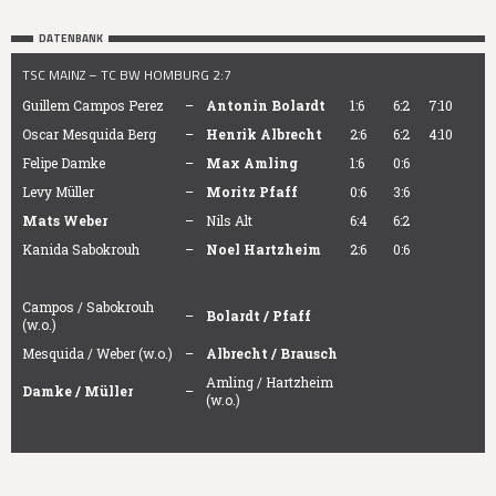
DATENBANK
TSC MAINZ – TC BW HOMBURG 2:7
Guillem Campos Perez
–
Antonin Bolardt
1:6
6:2
7:10
Oscar Mesquida Berg
–
Henrik Albrecht
2:6
6:2
4:10
Felipe Damke
–
Max Amling
1:6
0:6
Levy Müller
–
Moritz Pfaff
0:6
3:6
Mats Weber
–
Nils Alt
6:4
6:2
Kanida Sabokrouh
–
Noel Hartzheim
2:6
0:6
Campos / Sabokrouh
–
Bolardt / Pfaff
(w.o.)
Mesquida / Weber (w.o.)
–
Albrecht / Brausch
Amling / Hartzheim
Damke / Müller
–
(w.o.)