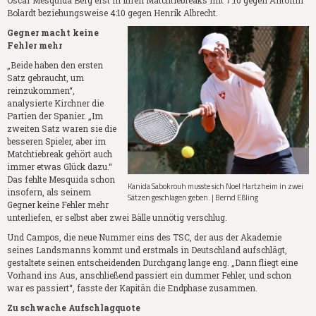
Bolardt beziehungsweise 4:10 gegen Henrik Albrecht.
Gegner macht keine
Fehler mehr
„Beide haben den ersten
Satz gebraucht, um
reinzukommen“,
analysierte Kirchner die
Partien der Spanier. „Im
zweiten Satz waren sie die
besseren Spieler, aber im
Matchtiebreak gehört auch
immer etwas Glück dazu.“
Das fehlte Mesquida schon
Kanida Sabokrouh musste sich Noel Hartzheim in zwei
insofern, als seinem
Sätzen geschlagen geben. | Bernd Eßling
Gegner keine Fehler mehr
unterliefen, er selbst aber zwei Bälle unnötig verschlug.
Und Campos, die neue Nummer eins des TSC, der aus der Akademie
seines Landsmanns kommt und erstmals in Deutschland aufschlägt,
gestaltete seinen entscheidenden Durchgang lange eng. „Dann fliegt eine
Vorhand ins Aus, anschließend passiert ein dummer Fehler, und schon
war es passiert“, fasste der Kapitän die Endphase zusammen.
Zu schwache Aufschlagquote