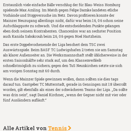
Erstaunlich viele einfache Bälle verschlug der für Blau-Weiss Homburg
spielende Max Amling. Im Match gegen Felipe Damke landeten etliche
Vorhände und Stoppversuche im Netz. Davon profitieren konnte der
Mainzer Neuzugang allerdings nicht, dafür war beim 1:6, 0:6 schon seine
Aufschlagquote zu schwach. Und die entscheidenden Punkte gelangen
eben doch seinem Kontrahenten. Chancenlos war an sechster Position
auch Kanida Sabokrouh beim 2:6, 0:6 gegen Noel Hartzheim.
Das erste Doppelwochenende der Liga beschert dem TSC zwei
Auswärtsspiele. Beim BASF TC Ludwigshafen 2 treten sie am Samstag
als klarer Außenseiter an. Die Werksmannschaft stellt üblicherweise in der
ersten Saisonhälfte sehr stark auf, um den Klassenverbleib
schnellstmöglich zu sichern; gegen den TuS Neunkirchen setzte sie sich
am vorigen Sonntag mit 6:0 durch.
Wenn die Mainzer Spiele gewinnen wollen, dann sollten sie dies tags
darauf tun. Gastgeber TC Mutterstadt, gerade in Gensingen mit 1:8 überrollt
worden, gilt ebenfalls als eines der schwächeren Teams der Liga. „Da sollte
was drin sein“, sagt Daniel Kirchner, „wenn der Gegner nicht mit vier oder
fünf Ausländern aufläuft.“
Alle Artikel von
Tennis