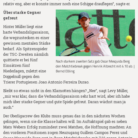
relativ eng, aber er konnte immer noch eine Schippe drauflegen“, sagte er.
Über starke Gegner
gefreut
Hinter Müller liegt eine
harte Verbandsligasaison,
die wegzustecken es einer
gewissen mentalen Stärke
bedarf. Als Spitzenspieler
der TSC-Zweiten nämlich
quittierte er bei fünf
Nach starkem zweiten Satz gab Oscar Mesquida Berg
Einsätzen fünf
den Matchtiebreak gegen Henrik Albrecht mit 4:10 ab. |
Niederlagen, zuletzt eine
Bernd Eßling
Doppelnull gegen den
Trierer Portugiesen Joao Antonio Ferreira Durao.
Bleibt so etwas nicht in den Klamotten hängen? „Nee“, sagt Levy Müller,
„mir war klar, dass die Verbandsligasaison sehr hart wird, aber ich habe
mich über starke Gegner und gute Spiele gefreut. Daran wächst man ja
auch.“
Der Oberligacrew des Klubs muss genau das in den nächsten Wochen
gelingen, wenn sie die Klasse halten will. Im Auftaktspiel gab es neben
Mats Webers Erfolg zumindest zwei Matches, die Hoffnung machten: An
den vorderen Positionen zogen Neuzugang Guillem Campos Perez und
Oscar Mesquida Berg erst in ihren Matchtiebreaks mit 7:10 gegen Antonin