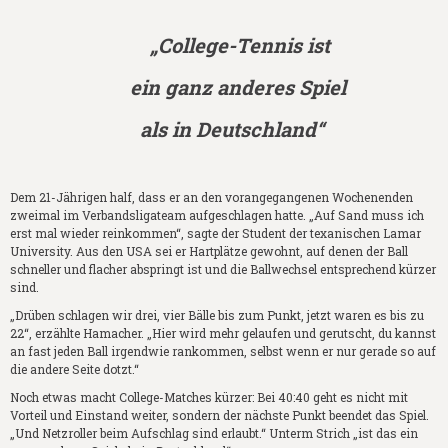
„College-Tennis ist
ein ganz anderes Spiel
als in Deutschland“
Dem 21-Jährigen half, dass er an den vorangegangenen Wochenenden
zweimal im Verbandsligateam aufgeschlagen hatte. „Auf Sand muss ich
erst mal wieder reinkommen“, sagte der Student der texanischen Lamar
University. Aus den USA sei er Hartplätze gewohnt, auf denen der Ball
schneller und flacher abspringt ist und die Ballwechsel entsprechend kürzer
sind.
„Drüben schlagen wir drei, vier Bälle bis zum Punkt, jetzt waren es bis zu
22“, erzählte Hamacher. „Hier wird mehr gelaufen und gerutscht, du kannst
an fast jeden Ball irgendwie rankommen, selbst wenn er nur gerade so auf
die andere Seite dotzt.“
Noch etwas macht College-Matches kürzer: Bei 40:40 geht es nicht mit
Vorteil und Einstand weiter, sondern der nächste Punkt beendet das Spiel.
„Und Netzroller beim Aufschlag sind erlaubt.“ Unterm Strich „ist das ein