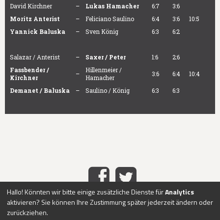
David Kirchner
–
Lukas Hamacher
6:7
3:6
Moritz Anterist
–
Feliciano Saulino
6:4
3:6
10:5
Yannick Baluska
–
Sven König
6:3
6:2
Salazar / Anterist
–
Saxer / Peter
1:6
2:6
Fassbender /
Hillenmeier /
–
3:6
6:4
10:4
Kirchner
Hamacher
Demanet / Baluska
–
Saulino / König
6:3
6:3
Hallo! Könnten wir bitte einige zusätzliche Dienste für
Analytics
aktivieren? Sie können Ihre Zustimmung später jederzeit ändern oder
HOME
IMPRESSUM
DATENSCHUTZ
KONTAKT
ABO-
|
|
|
|
zurückziehen.
SERVICE
ÜBER UNS
PASSWORT VERGESSEN?
REGISTRIEREN
|
|
|
|