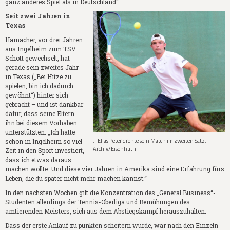
ganz anderes Spiel als in Deutschland“.
Seit zwei Jahren in
Texas
Hamacher, vor drei Jahren
aus Ingelheim zum TSV
Schott gewechselt, hat
gerade sein zweites Jahr
in Texas („Bei Hitze zu
spielen, bin ich dadurch
gewöhnt“) hinter sich
gebracht – und ist dankbar
dafür, dass seine Eltern
ihn bei diesem Vorhaben
unterstützten. „Ich hatte
...Elias Peter drehte sein Match im zweiten Satz. |
schon in Ingelheim so viel
Archiv/Eisenhuth
Zeit in den Sport investiert,
dass ich etwas daraus
machen wollte. Und diese vier Jahren in Amerika sind eine Erfahrung fürs
Leben, die du später nicht mehr machen kannst.“
In den nächsten Wochen gilt die Konzentration des „General Business“-
Studenten allerdings der Tennis-Oberliga und Bemühungen des
amtierenden Meisters, sich aus dem Abstiegskampf herauszuhalten.
Dass der erste Anlauf zu punkten scheitern würde, war nach den Einzeln