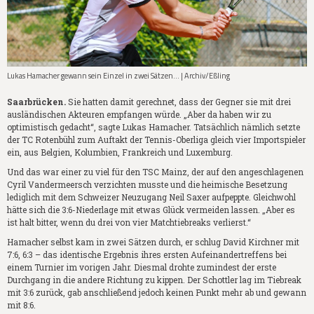
Lukas Hamacher gewann sein Einzel in zwei Sätzen... | Archiv/Eßling
Saarbrücken.
Sie hatten damit gerechnet, dass der Gegner sie mit drei
ausländischen Akteuren empfangen würde. „Aber da haben wir zu
optimistisch gedacht“, sagte Lukas Hamacher. Tatsächlich nämlich setzte
der TC Rotenbühl zum Auftakt der Tennis-Oberliga gleich vier Importspieler
ein, aus Belgien, Kolumbien, Frankreich und Luxemburg.
Und das war einer zu viel für den TSC Mainz, der auf den angeschlagenen
Cyril Vandermeersch verzichten musste und die heimische Besetzung
lediglich mit dem Schweizer Neuzugang Neil Saxer aufpeppte. Gleichwohl
hätte sich die 3:6-Niederlage mit etwas Glück vermeiden lassen. „Aber es
ist halt bitter, wenn du drei von vier Matchtiebreaks verlierst.“
Hamacher selbst kam in zwei Sätzen durch, er schlug David Kirchner mit
7:6, 6:3 – das identische Ergebnis ihres ersten Aufeinandertreffens bei
einem Turnier im vorigen Jahr. Diesmal drohte zumindest der erste
Durchgang in die andere Richtung zu kippen. Der Schottler lag im Tiebreak
mit 3:6 zurück, gab anschließend jedoch keinen Punkt mehr ab und gewann
mit 8:6.