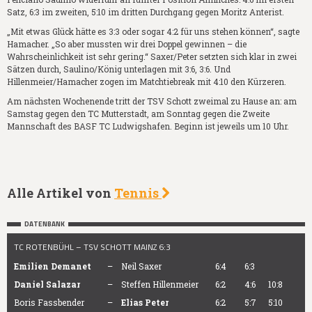
Satz, 6:3 im zweiten, 5:10 im dritten Durchgang gegen Moritz Anterist.
„Mit etwas Glück hätte es 3:3 oder sogar 4:2 für uns stehen können“, sagte
Hamacher. „So aber mussten wir drei Doppel gewinnen – die
Wahrscheinlichkeit ist sehr gering.“ Saxer/Peter setzten sich klar in zwei
Sätzen durch, Saulino/König unterlagen mit 3:6, 3:6. Und
Hillenmeier/Hamacher zogen im Matchtiebreak mit 4:10 den Kürzeren.
Am nächsten Wochenende tritt der TSV Schott zweimal zu Hause an: am
Samstag gegen den TC Mutterstadt, am Sonntag gegen die Zweite
Mannschaft des BASF TC Ludwigshafen. Beginn ist jeweils um 10 Uhr.
Alle Artikel von
Tennis
DATENBANK
TC ROTENBÜHL – TSV SCHOTT MAINZ 6:3
Emilien Demanet
–
Neil Saxer
6:4
6:3
Daniel Salazar
–
Steffen Hillenmeier
6:2
4:6
10:8
Boris Fassbender
–
Elias Peter
6:2
5:7
5:10