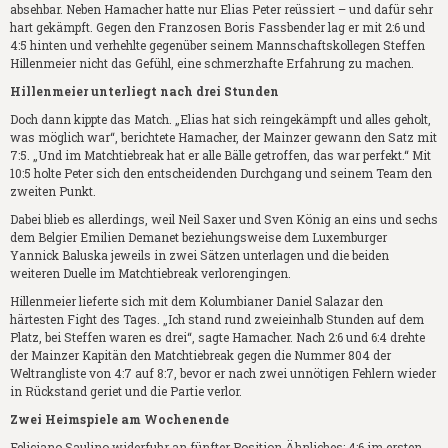
absehbar. Neben Hamacher hatte nur Elias Peter reüssiert – und dafür sehr
hart gekämpft. Gegen den Franzosen Boris Fassbender lag er mit 2:6 und
4:5 hinten und verhehlte gegenüber seinem Mannschaftskollegen Steffen
Hillenmeier nicht das Gefühl, eine schmerzhafte Erfahrung zu machen.
Hillenmeier unterliegt nach drei Stunden
Doch dann kippte das Match. „Elias hat sich reingekämpft und alles geholt,
was möglich war“, berichtete Hamacher, der Mainzer gewann den Satz mit
7:5. „Und im Matchtiebreak hat er alle Bälle getroffen, das war perfekt.“ Mit
10:5 holte Peter sich den entscheidenden Durchgang und seinem Team den
zweiten Punkt.
Dabei blieb es allerdings, weil Neil Saxer und Sven König an eins und sechs
dem Belgier Emilien Demanet beziehungsweise dem Luxemburger
Yannick Baluska jeweils in zwei Sätzen unterlagen und die beiden
weiteren Duelle im Matchtiebreak verlorengingen.
Hillenmeier lieferte sich mit dem Kolumbianer Daniel Salazar den
härtesten Fight des Tages. „Ich stand rund zweieinhalb Stunden auf dem
Platz, bei Steffen waren es drei“, sagte Hamacher. Nach 2:6 und 6:4 drehte
der Mainzer Kapitän den Matchtiebreak gegen die Nummer 804 der
Weltrangliste von 4:7 auf 8:7, bevor er nach zwei unnötigen Fehlern wieder
in Rückstand geriet und die Partie verlor.
Zwei Heimspiele am Wochenende
Feliciano Saulino widerfuhr an fünfter Position Ähnliches: 4:6 im ersten