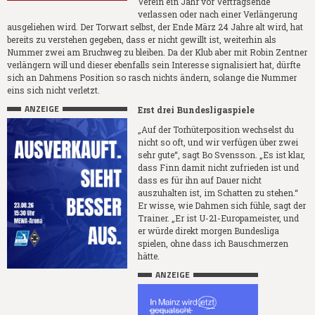
Verein ein Jahr vor Vertragsende
verlassen oder nach einer Verlängerung
ausgeliehen wird. Der Torwart selbst, der Ende März 24 Jahre alt wird, hat
bereits zu verstehen gegeben, dass er nicht gewillt ist, weiterhin als
Nummer zwei am Bruchweg zu bleiben. Da der Klub aber mit Robin Zentner
verlängern will und dieser ebenfalls sein Interesse signalisiert hat, dürfte
sich an Dahmens Position so rasch nichts ändern, solange die Nummer
eins sich nicht verletzt.
ANZEIGE
Erst drei Bundesligaspiele
„Auf der Torhüterposition wechselst du
nicht so oft, und wir verfügen über zwei
sehr gute“, sagt Bo Svensson. „Es ist klar,
dass Finn damit nicht zufrieden ist und
dass es für ihn auf Dauer nicht
auszuhalten ist, im Schatten zu stehen.“
Er wisse, wie Dahmen sich fühle, sagt der
Trainer. „Er ist U-21-Europameister, und
er würde direkt morgen Bundesliga
spielen, ohne dass ich Bauschmerzen
hätte.
ANZEIGE