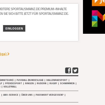
 WEITERE SPORTAUSMAINZ.DE PREMIUM-INHALTE
 SIE SICH BITTE JETZT FÜR SPORTAUSMAINZ.DE.
EINLOGGEN
liga)
(AMATEURE)
|
FUSSBALL (BUNDESLIGA)
|
HALLENRADSPORT
|
LF
|
PFERDESPORT
|
RINGEN
|
RUDERN
|
RUGBY
|
SCHWIMMEN
|
S
|
VOLLEYBALL
T
|
ABO-SERVICE
|
ÜBER UNS
|
PASSWORT VERGESSEN?
|