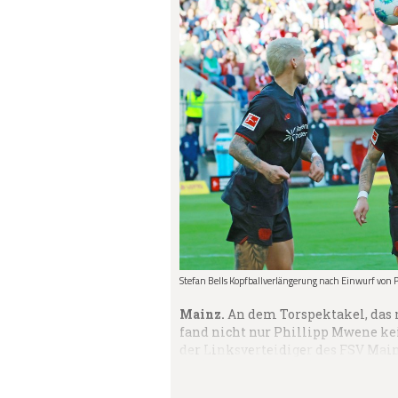
Stefan Bells Kopfballverlängerung nach Einwurf von Ph
Mainz.
An dem Torspektakel, das 
fand nicht nur Phillipp Mwene kein
der Linksverteidiger des FSV Main