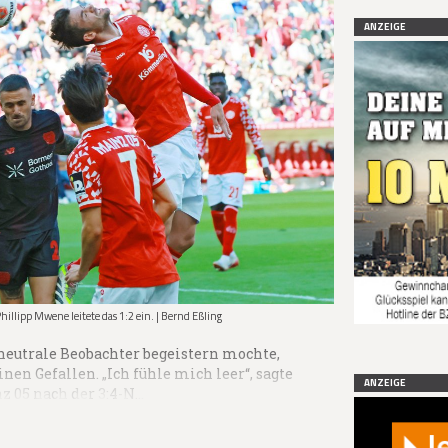
ANZEIGE
illipp Mwene leitete das 1:2 ein. | Bernd Eßling
neutrale Beobachter begeistern mochte,
en Gefallen. „Ich fühle mich leer“, sagte
ANZEIGE
z 05 nach der 3:4-N…