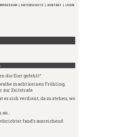
IMPRESSUM
|
DATENSCHUTZ
|
KONTAKT
|
LOGIN
L
n die Eier gefehlt“
walbe macht keinen Frühling,
r zur Zeitstrafe
t es sich verdient, da zu stehen, wo
 an...
edsrichter fand's ausreichend