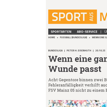
SPORTARTEN
ABO-SERVICE
|
Ü
HOME
>
FUSSBALL (BUNDESLIGA)
>
WENN EINE G
BUNDESLIGA
|
PETER H. EISENHUTH
|
20.10.25
Wenn eine gan
Wunde passt
Acht Gegentore binnen zwei Bu
Fehleranfälligkeit verhilft a
FSV Mainz 05 nicht zu einem E