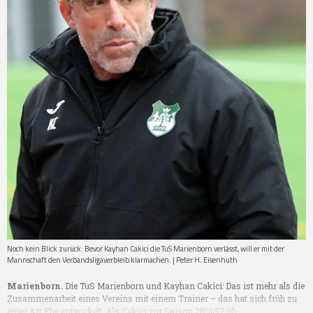
Noch kein Blick zurück: Bevor Kayhan Cakici die TuS Marienborn verlässt, will er mit der
Mannschaft den Verbandsligaverbleib klarmachen. | Peter H. Eisenhuth
Marienborn.
Die TuS Marienborn und Kayhan Cakici: Das ist mehr als die
Zusammenarbeit eines Vereins mit einem Trainer – das hat sich früh zu
einer Art Ehe entwickelt. Als Cakici zur Saison 2016/17 üb…