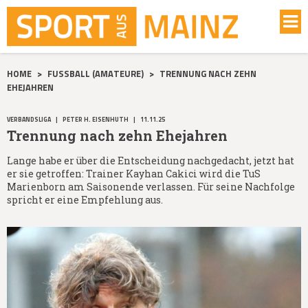
HOME
>
FUSSBALL (AMATEURE)
>
TRENNUNG NACH ZEHN
EHEJAHREN
VERBANDSLIGA
|
PETER H. EISENHUTH
|
11.11.25
Trennung nach zehn Ehejahren
Lange habe er über die Entscheidung nachgedacht, jetzt hat
er sie getroffen: Trainer Kayhan Cakici wird die TuS
Marienborn am Saisonende verlassen. Für seine Nachfolge
spricht er eine Empfehlung aus.