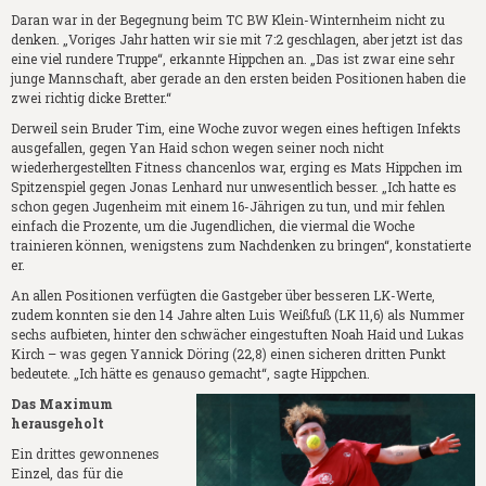
Daran war in der Begegnung beim TC BW Klein-Winternheim nicht zu
denken. „Voriges Jahr hatten wir sie mit 7:2 geschlagen, aber jetzt ist das
eine viel rundere Truppe“, erkannte Hippchen an. „Das ist zwar eine sehr
junge Mannschaft, aber gerade an den ersten beiden Positionen haben die
zwei richtig dicke Bretter.“
Derweil sein Bruder Tim, eine Woche zuvor wegen eines heftigen Infekts
ausgefallen, gegen Yan Haid schon wegen seiner noch nicht
wiederhergestellten Fitness chancenlos war, erging es Mats Hippchen im
Spitzenspiel gegen Jonas Lenhard nur unwesentlich besser. „Ich hatte es
schon gegen Jugenheim mit einem 16-Jährigen zu tun, und mir fehlen
einfach die Prozente, um die Jugendlichen, die viermal die Woche
trainieren können, wenigstens zum Nachdenken zu bringen“, konstatierte
er.
An allen Positionen verfügten die Gastgeber über besseren LK-Werte,
zudem konnten sie den 14 Jahre alten Luis Weißfuß (LK 11,6) als Nummer
sechs aufbieten, hinter den schwächer eingestuften Noah Haid und Lukas
Kirch – was gegen Yannick Döring (22,8) einen sicheren dritten Punkt
bedeutete. „Ich hätte es genauso gemacht“, sagte Hippchen.
Das Maximum
herausgeholt
Ein drittes gewonnenes
Einzel, das für die