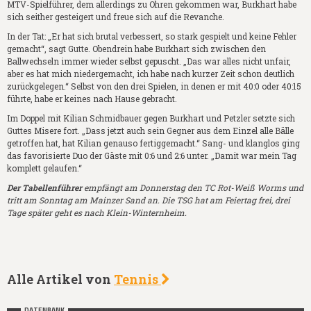
MTV-Spielführer, dem allerdings zu Ohren gekommen war, Burkhart habe
sich seither gesteigert und freue sich auf die Revanche.
In der Tat: „Er hat sich brutal verbessert, so stark gespielt und keine Fehler
gemacht“, sagt Gutte. Obendrein habe Burkhart sich zwischen den
Ballwechseln immer wieder selbst gepuscht. „Das war alles nicht unfair,
aber es hat mich niedergemacht, ich habe nach kurzer Zeit schon deutlich
zurückgelegen.“ Selbst von den drei Spielen, in denen er mit 40:0 oder 40:15
führte, habe er keines nach Hause gebracht.
Im Doppel mit Kilian Schmidbauer gegen Burkhart und Petzler setzte sich
Guttes Misere fort. „Dass jetzt auch sein Gegner aus dem Einzel alle Bälle
getroffen hat, hat Kilian genauso fertiggemacht.“ Sang- und klanglos ging
das favorisierte Duo der Gäste mit 0:6 und 2:6 unter. „Damit war mein Tag
komplett gelaufen.“
Der Tabellenführer
empfängt am Donnerstag den TC Rot-Weiß Worms und
tritt am Sonntag am Mainzer Sand an. Die TSG hat am Feiertag frei, drei
Tage später geht es nach Klein-Winternheim.
Alle Artikel von
Tennis
DATENBANK