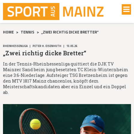
HOME
>
TENNIS
>
„ZWEI RICHTIG DICKE BRETTER“
RHEINHESSENLIGA
|
PETER H. EISENHUTH
|
13.05.26
„Zwei richtig dicke Bretter“
In der Tennis-Rheinhessenliga quittiert die DJK TV
Mainzer Sand beim jung besetzten TC Klein-Winternheim
eine 3:6-Niederlage. Aufsteiger TSG Bretzenheim ist gegen
den MTV 1817 Mainz chancenlos, knöpft dem
Meisterschaftskandidaten aber ein Einzel und ein Doppel
ab.