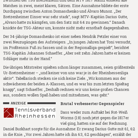
Matches in zwei, meist klaren, Sätzen. Eine Ausnahme bildete der erste
Durchgang zwischen Anton Domaschenko und Álvaro Munoz. „Der
Bretzenheimer Einser war sehr stark“, sagt MTV-Kapitän Darius Gutte,
„Alvaro hatte zu kämpfen, um den Satz mit 6:4 zu gewinnen.“ Danach
knickte der TSG-Akteur um, konnte nicht mehr ernsthaft dagegenhalten.
Der 34-jährige Domaschenko ist einer neben Hendrik Petzler einer von
zwei Neuzugängen des Aufsteigers. „In jungen Jahren hat Toni versucht,
im Profitennis Fuß zu fassen und in der Regionalliga gespielt“, berichtet
TSG-Kapitän Johannes Schaeffer. „Aber seit zehn Jahren hatte er keinen
Schläger mehr in der Hand.“
Die übrigen Mitstreiter spielten schon länger zusammen, seien größtenteils
Ur-Bretzenheimer – „und keiner von uns war je in der Rheinhessenliga
aktiv“. Tabellarisch stecken sie sich keine Ziele. „Wir kommen aus der
schwächeren der beiden A-Klassen, und es war bis zum letzten Spieltag
knapp“, sagt Schaeffer. „Deshalb rechnen wir uns keine großen Chancen
aus, sondern wollen Spaß haben und mitnehmen, was geht.“
ANZEIGE
Brutal verbesserter Gegenspieler
Dass weder zum Auftakt bei Rot-Weiß
Worms (1:8) noch jetzt gegen die 1817er
viel ging, hatten sie auf der Rechnung.
Daniel Burkhart sorgte für die Ausnahme: Er zwang Darius Gutte mit 6:1, 6:2
in die Knie. „Vor zwei Jahren hatte ich ihn 6:3, 6:2 geschlagen“, erzählt der