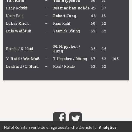
Yan Haid
–
Tim Hippchen
6:0
6:1
Hady Robubi
–
Maximilian Rohde
4:6
6:7
Noah Haid
–
Robert Jung
4:6
1:6
Lukas Kirch
–
Kian Kohl
6:0
6:2
Luis Weißfuß
–
Yannick Döring
6:3
6:2
M. Hippchen /
Robubi / N. Haid
–
3:6
3:6
Jung
Y. Haid / Weißfuß
–
T. Hippchen / Döring
6:7
6:2
10:5
Lenhard / L. Haid
–
Kohl / Rohde
6:2
6:2
Hallo! Könnten wir bitte einige zusätzliche Dienste für
Analytics