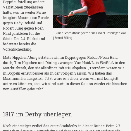
Doppelaufstellung andere
Variationen zugelassen
hätte, war in weiter Ferne,
lediglich Maximilian Rohde
gegen Hady Robubi und
Robert Jung gegen Noah
...Kilian Schmidbauer, dem er im Einzel unterlegen war.
Haid punkteten für die
| Bernd Eßling
Gäste. Der 2:4-Rückstand
bedeutete bereits die
Vorentscheidung.
Mats Hippchen/Jung setzten sich im Doppel gegen Robubi/Noah Haid
durch, Tim Hippchen und Döring zwangen Yan Haid/Luis Weißfuß in den
Matchtiebreak, den sie allerdings mit 5:10 abgaben. „Trotzdem waren wir
in Doppeln erneut besser als in der vorigen Saison. Wir haben das
Maximum herausgeholt. Jetzt wäre es schön, wenn wir mal komplett
antreten könnten, aber wir sind auch in dieser Saison wieder ein bisschen
von Ausfällen gebeutelt.“
1817 im Derby überlegen
Noch eindeutiger verlief das erste Stadtderby in dieser Runde: Beim 2:7
zwischen der TSG Bretzenheim und dem MTV 1817 Mainz endeten alle