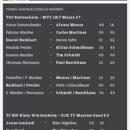
TENNIS-RHEINHESSENLIGA MÄNNER
TSG Bretzenheim – MTV 1817 Mainz 2:7
Anton Domaschenko
–
Alvaro Munoz
4:6
1:6
Felizian Maicher
–
Carlos Martinez
0:6
0:6
Daniel Burkhart
–
Darius Gutte
6:1
6:2
Hendrik Petzler
–
Kilian Schmidbauer
3:6
4:6
Simeon Maicher
–
Tim Schmidt
0:6
0:6
Christian Niermann
–
Paul Buschhaus
1:6
2:6
Schaeffer / F. Maicher
–
Munoz / Martinez
1:6
2:6
Burkhart / Petzler
–
Gutte / Schmidbauer
6:0
6:2
S. Maicher / Niermann
–
Schmidt / Buschhaus
3:6
4:6
TC BW Klein-Winternheim – DJK TV Mainzer Sand 6:3
Jonas Lenhard
–
Mats Hippchen
6:2
6:1