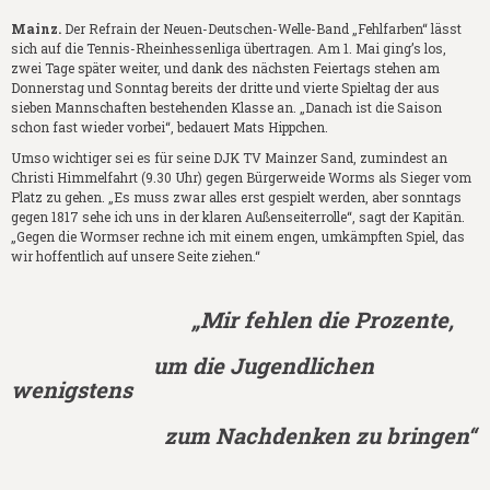
Mainz.
Der Refrain der Neuen-Deutschen-Welle-Band „Fehlfarben“ lässt
sich auf die Tennis-Rheinhessenliga übertragen. Am 1. Mai ging’s los,
zwei Tage später weiter, und dank des nächsten Feiertags stehen am
Donnerstag und Sonntag bereits der dritte und vierte Spieltag der aus
sieben Mannschaften bestehenden Klasse an. „Danach ist die Saison
schon fast wieder vorbei“, bedauert Mats Hippchen.
Umso wichtiger sei es für seine DJK TV Mainzer Sand, zumindest an
Christi Himmelfahrt (9.30 Uhr) gegen Bürgerweide Worms als Sieger vom
Platz zu gehen. „Es muss zwar alles erst gespielt werden, aber sonntags
gegen 1817 sehe ich uns in der klaren Außenseiterrolle“, sagt der Kapitän.
„Gegen die Wormser rechne ich mit einem engen, umkämpften Spiel, das
wir hoffentlich auf unsere Seite ziehen.“
„Mir fehlen die Prozente,
um die Jugendlichen
wenigstens
zum Nachdenken zu bringen“