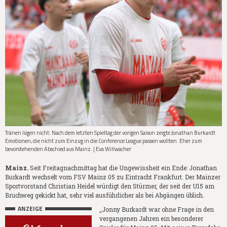
Tränen lügen nicht: Nach dem letzten Spieltag der vorigen Saison zeigte Jonathan Burkardt
Emotionen, die nicht zum Einzug in die Conference League passen wollten. Eher zum
bevorstehenden Abschied aus Mainz. | Eva Willwacher
Mainz.
Seit Freitagnachmittag hat die Ungewissheit ein Ende: Jonathan
Burkardt wechselt vom FSV Mainz 05 zu Eintracht Frankfurt. Der Mainzer
Sportvorstand Christian Heidel würdigt den Stürmer, der seit der U15 am
Bruchweg gekickt hat, sehr viel ausführlicher als bei Abgängen üblich.
ANZEIGE
„Jonny Burkardt war ohne Frage in den
vergangenen Jahren ein besonderer