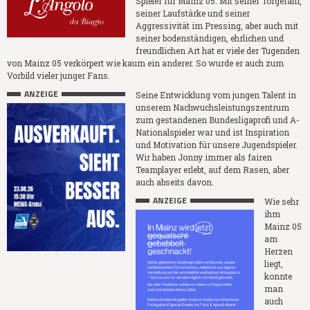
Spieler für Mainz 05. Mit seiner Torgefahr,
seiner Laufstärke und seiner
Aggressivität im Pressing, aber auch mit
seiner bodenständigen, ehrlichen und
freundlichen Art hat er viele der Tugenden
von Mainz 05 verkörpert wie kaum ein anderer. So wurde er auch zum
Vorbild vieler junger Fans.
ANZEIGE
Seine Entwicklung vom jungen Talent in
unserem Nachwuchsleistungszentrum
zum gestandenen Bundesligaprofi und A-
Nationalspieler war und ist Inspiration
und Motivation für unsere Jugendspieler.
Wir haben Jonny immer als fairen
Teamplayer erlebt, auf dem Rasen, aber
auch abseits davon.
ANZEIGE
Wie sehr
ihm
Mainz 05
am
Herzen
liegt,
konnte
man
auch