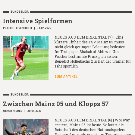
BUNDESLIGA
Intensive Spielformen
PETER H. EISENHUTH
|
31.07.2026
NEUES AUS DEM BRIXENTAL (7) | Eine
kürzere Einheit des FSV Mainz 05 muss
nicht gleich geringere Belastung bedeuten.
Im Test gegen Shabab al-Ahli will Urs
Fischer bestimmte Prinzipien sehen.
Benedict Hollerbachs Ziel hält der Trainer für
sehr sportlich.
ZUM ARTIKEL
BUNDESLIGA
Zwischen Mainz 05 und Klopps 57
OLIVER NIEDER
|
30.07.2026
NEUES AUS DEM BRIXENTAL (6) | WM war
gestern, Mainz 05 ist heute. So lautet die
Botschaft des deutschen Nationalspielers
Nadiem Amiri, als er sich im Trainingslager