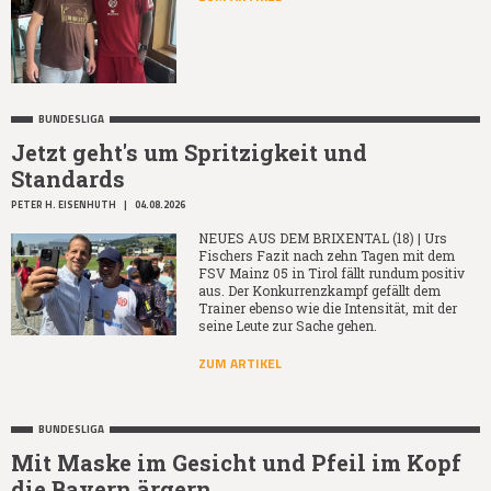
BUNDESLIGA
Jetzt geht's um Spritzigkeit und
Standards
PETER H. EISENHUTH
|
04.08.2026
NEUES AUS DEM BRIXENTAL (18) | Urs
Fischers Fazit nach zehn Tagen mit dem
FSV Mainz 05 in Tirol fällt rundum positiv
aus. Der Konkurrenzkampf gefällt dem
Trainer ebenso wie die Intensität, mit der
seine Leute zur Sache gehen.
ZUM ARTIKEL
BUNDESLIGA
Mit Maske im Gesicht und Pfeil im Kopf
die Bayern ärgern