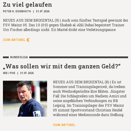
Zu viel gelaufen
PETER H. EISENHUTH
|
31.07.2026
NEUES AUS DEM BRIXENTAL (9) | Auch sein fünftes Testspiel gewinnt der
FSV Mainz 05. Das 1:0 (0:0) gegen Shabab al-Ahli Dubai begeistert Trainer
Urs Fischer allerdings nicht. Eri Martel droht eine Verletzungspause.
ZUM ARTIKEL
BUNDESLIGA
„Was sollen wir mit dem ganzen Geld?“
VER / PHE
|
31.07.2026
NEUES AUS DEM BRIXENTAL (8) | Es ist
Sommer und Trainingslagerzeit, da treiben
auch Wechselgerüchte ihre Blüten. Jüngster
Fall: Die Schlagzeilen um Nadiem Amiri und
seine angeblichen Verbindungen zu RB
Leipzig. Im Trainingslager des FSV Mainz
05 nimmt Sportvorstand Christian Heidel
während einer Medienrunde dazu Stellung.
ZUM ARTIKEL