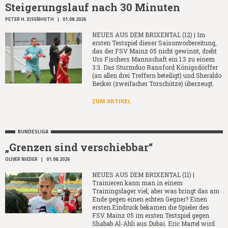
Steigerungslauf nach 30 Minuten
PETER H. EISENHUTH
|
01.08.2026
NEUES AUS DEM BRIXENTAL (12) | Im
ersten Testspiel dieser Saisonvorbereitung,
das der FSV Mainz 05 nicht gewinnt, dreht
Urs Fischers Mannschaft ein 1:3 zu einem
3:3. Das Sturmduo Ransford Königsdörffer
(an allen drei Treffern beteiligt) und Sheraldo
Becker (zweifacher Torschütze) überzeugt.
ZUM ARTIKEL
BUNDESLIGA
„Grenzen sind verschiebbar“
OLIVER NIEDER
|
01.08.2026
NEUES AUS DEM BRIXENTAL (11) |
Trainieren kann man in einem
Trainingslager viel, aber was bringt das am
Ende gegen einen echten Gegner? Einen
ersten Eindruck bekamen die Spieler des
FSV Mainz 05 im ersten Testspiel gegen
Shabab Al-Ahli aus Dubai. Eric Martel wird