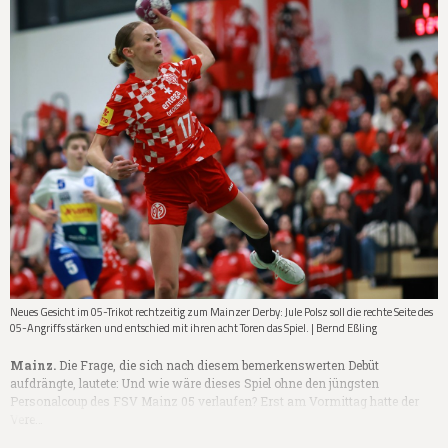
Neues Gesicht im 05-Trikot rechtzeitig zum Mainzer Derby: Jule Polsz soll die rechte Seite des
05-Angriffs stärken und entschied mit ihren acht Toren das Spiel. | Bernd Eßling
Mainz.
Die Frage, die sich nach diesem bemerkenswerten Debüt
aufdrängte, lautete: Und wie wäre dieses Spiel ohne den jüngsten
Personalcoup des FSV Mainz 05 verlaufen? Erst am Vormittag hatte der
Vere…