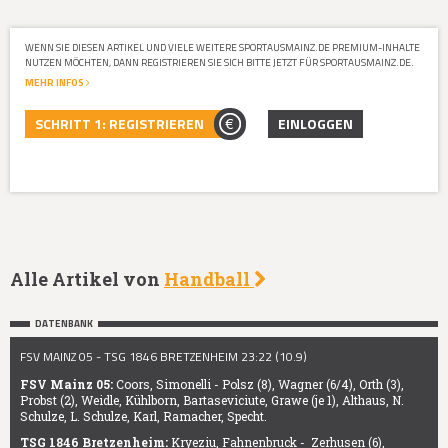
WENN SIE DIESEN ARTIKEL UND VIELE WEITERE SPORTAUSMAINZ.DE PREMIUM-INHALTE
NUTZEN MÖCHTEN, DANN REGISTRIEREN SIE SICH BITTE JETZT FÜR SPORTAUSMAINZ.DE.
MEHR INFOS
SCHRITT 1: REGISTRIEREN
EINLOGGEN
Alle Artikel von
Handball
DATENBANK
FSV MAINZ 05 - TSG 1846 BRETZENHEIM 23:22 (10.9)
FSV Mainz 05:
Coors, Simonelli - Polsz (8), Wagner (6/4), Orth (3),
Probst (2), Weidle, Kühlborn, Bartaseviciute, Grawe (je 1), Althaus, N.
Schulze, L. Schulze, Karl, Ramacher, Specht.
TSG 1846 Bretzenheim:
Kryeziu, Fahnenbruck - Zerhusen (6),