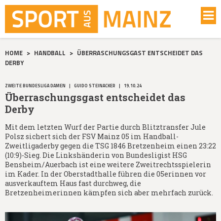
HOME
>
HANDBALL
>
ÜBERRASCHUNGSGAST ENTSCHEIDET DAS
DERBY
ZWEITE BUNDESLIGA DAMEN
|
GUIDO STEINACKER
|
19.10.24
Überraschungsgast entscheidet das
Derby
Mit dem letzten Wurf der Partie durch Blitztransfer Jule
Polsz sichert sich der FSV Mainz 05 im Handball-
Zweitligaderby gegen die TSG 1846 Bretzenheim einen 23:22
(10:9)-Sieg. Die Linkshänderin von Bundesligist HSG
Bensheim/Auerbach ist eine weitere Zweitrechtsspielerin
im Kader. In der Oberstadthalle führen die 05erinnen vor
ausverkauftem Haus fast durchweg, die
Bretzenheimerinnen kämpfen sich aber mehrfach zurück.