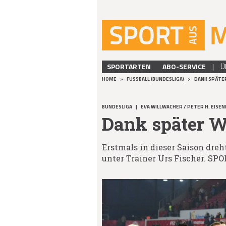
SPORTARTEN
ABO-SERVICE
|
Ü
HOME
>
FUSSBALL (BUNDESLIGA)
>
DANK SPÄTE
BUNDESLIGA
|
EVA WILLWACHER / PETER H. EISE
Dank später W
Erstmals in dieser Saison dre
unter Trainer Urs Fischer. SP