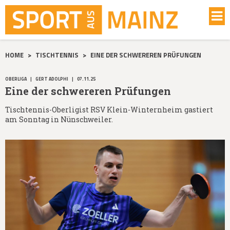
HOME
>
TISCHTENNIS
>
EINE DER SCHWEREREN PRÜFUNGEN
OBERLIGA
|
GERT ADOLPHI
|
07.11.25
Eine der schwereren Prüfungen
Tischtennis-Oberligist RSV Klein-Winternheim gastiert
am Sonntag in Nünschweiler.