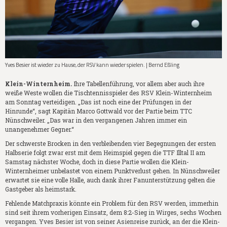
Yves Besier ist wieder zu Hause, der RSV kann wieder spielen. | Bernd Eßling
Klein-Winternheim.
Ihre Tabellenführung, vor allem aber auch ihre
weiße Weste wollen die Tischtennisspieler des RSV Klein-Winternheim
am Sonntag verteidigen. „Das ist noch eine der Prüfungen in der
Hinrunde“, sagt Kapitän Marco Gottwald vor der Partie beim TTC
Nünschweiler. „Das war in den vergangenen Jahren immer ein
unangenehmer Gegner.“
Der schwerste Brocken in den verbleibenden vier Begegnungen der ersten
Halbserie folgt zwar erst mit dem Heimspiel gegen die TTF Illtal II am
Samstag nächster Woche, doch in diese Partie wollen die Klein-
Winternheimer unbelastet von einem Punktverlust gehen. In Nünschweiler
erwartet sie eine volle Halle, auch dank ihrer Fanunterstützung gelten die
Gastgeber als heimstark.
Fehlende Matchpraxis könnte ein Problem für den RSV werden, immerhin
sind seit ihrem vorherigen Einsatz, dem 8:2-Sieg in Wirges, sechs Wochen
vergangen. Yves Besier ist von seiner Asienreise zurück, an der die Klein-