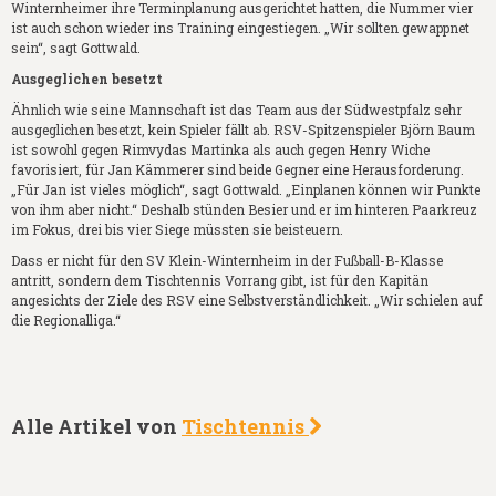
Winternheimer ihre Terminplanung ausgerichtet hatten, die Nummer vier
ist auch schon wieder ins Training eingestiegen. „Wir sollten gewappnet
sein“, sagt Gottwald.
Ausgeglichen besetzt
Ähnlich wie seine Mannschaft ist das Team aus der Südwestpfalz sehr
ausgeglichen besetzt, kein Spieler fällt ab. RSV-Spitzenspieler Björn Baum
ist sowohl gegen Rimvydas Martinka als auch gegen Henry Wiche
favorisiert, für Jan Kämmerer sind beide Gegner eine Herausforderung.
„Für Jan ist vieles möglich“, sagt Gottwald. „Einplanen können wir Punkte
von ihm aber nicht.“ Deshalb stünden Besier und er im hinteren Paarkreuz
im Fokus, drei bis vier Siege müssten sie beisteuern.
Dass er nicht für den SV Klein-Winternheim in der Fußball-B-Klasse
antritt, sondern dem Tischtennis Vorrang gibt, ist für den Kapitän
angesichts der Ziele des RSV eine Selbstverständlichkeit. „Wir schielen auf
die Regionalliga.“
Alle Artikel von
Tischtennis