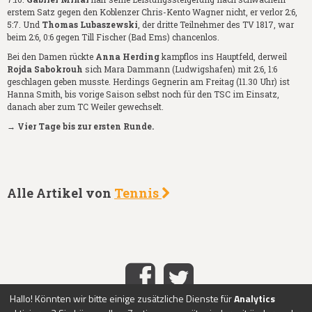
erstem Satz gegen den Koblenzer Chris-Kento Wagner nicht, er verlor 2:6,
5:7. Und
Thomas Lubaszewski
, der dritte Teilnehmer des TV 1817, war
beim 2:6, 0:6 gegen Till Fischer (Bad Ems) chancenlos.
Bei den Damen rückte
Anna Herding
kampflos ins Hauptfeld, derweil
Rojda Sabokrouh
sich Mara Dammann (Ludwigshafen) mit 2:6, 1:6
geschlagen geben musste. Herdings Gegnerin am Freitag (11.30 Uhr) ist
Hanna Smith, bis vorige Saison selbst noch für den TSC im Einsatz,
danach aber zum TC Weiler gewechselt.
→ Vier Tage bis zur ersten Runde.
Alle Artikel von
Tennis
Hallo! Könnten wir bitte einige zusätzliche Dienste für
Analytics