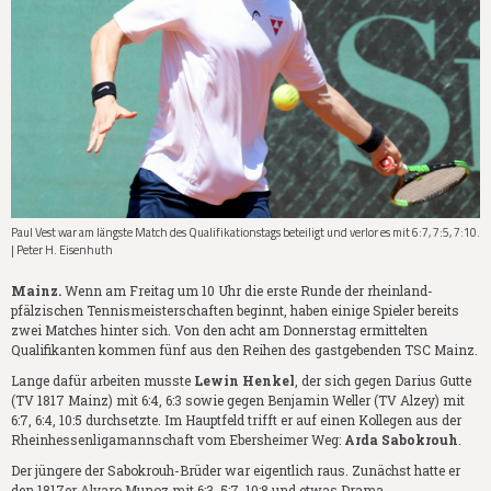
Paul Vest war am längste Match des Qualifikationstags beteiligt und verlor es mit 6:7, 7:5, 7:10.
| Peter H. Eisenhuth
Mainz.
Wenn am Freitag um 10 Uhr die erste Runde der rheinland-
pfälzischen Tennismeisterschaften beginnt, haben einige Spieler bereits
zwei Matches hinter sich. Von den acht am Donnerstag ermittelten
Qualifikanten kommen fünf aus den Reihen des gastgebenden TSC Mainz.
Lange dafür arbeiten musste
Lewin Henkel
, der sich gegen Darius Gutte
(TV 1817 Mainz) mit 6:4, 6:3 sowie gegen Benjamin Weller (TV Alzey) mit
6:7, 6:4, 10:5 durchsetzte. Im Hauptfeld trifft er auf einen Kollegen aus der
Rheinhessenligamannschaft vom Ebersheimer Weg:
Arda Sabokrouh
.
Der jüngere der Sabokrouh-Brüder war eigentlich raus. Zunächst hatte er
den 1817er Alvaro Munoz mit 6:3, 5:7, 10:8 und etwas Drama