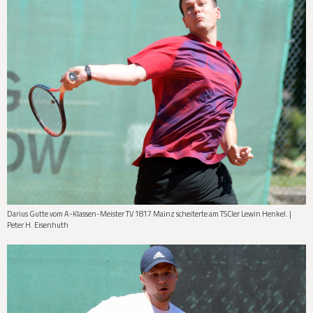
Darius Gutte vom A-Klassen-Meister TV 1817 Mainz scheiterte am TSCler Lewin Henkel. |
Peter H. Eisenhuth