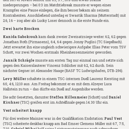
niedergerungen – bei 0:3 im Matchtiebreak musste er wegen eines
Krampfes eine Pause einlegen, die ihm besser bekam als seinem
Kontrahenten. Anschließend unterlag er Swastik Sharma (Mutterstadt) mit
2:6, 1:6 – zog aber als Lucky Loser dennoch in die erste Runde ein.
Zwei harte Brocken
Kanida Sabokrouh
kam dank zweier Zweisatzsiege weiter: 6:2, 6:2 gegen
Jonathan Roth (Pirmasens), 6:4, 6:4 gegen Jonny Puglisi (TC Siegelbach).
Jetzt erwartet ihn eine ungleich schwierigere Aufgabe: Elias Peter vom TSV
Schott, vor zwei Wochen erstmals Rheinhessenmeister geworden.
Jannik Schrägle
musste am ersten Tag nur einmal ran und setzte sich
gegen den Kaiserslauterer Vincenz Schlicher mit 6:2, 6:2 durch. Sein
nächster Gegner ist Alexander Haage (BASF TC Ludwigshafen, DTB-296).
Levy Müller
schaltete in einem TSC-internen Duell Laurenz Kersting mit
6:0, 4:6, 12:10 aus. Am Freitag bekommt er es mit dem Alzeyer Luca
Hallstein zu tun – das dürfte ein Duell auf Augenhöhe werden.
Die acht Gesetzten, darunter
Steffen Hillenmeier
(Schott) und
Daniel
Kirchner
(TSC) greifen erst im Achtelfinale gegen 14.30 Uhr ein.
Vest scheitert knapp
Für drei weitere Mainzer war in der Qualifikation Endstation:
Paul Vest
(TSC) scheiterte denkbar knapp am Bad Emser Clemens Müller mit 6:7, 7:5,
7:10.
Gabriel Mihai
half seine Leistungssteigerung nach schwachem