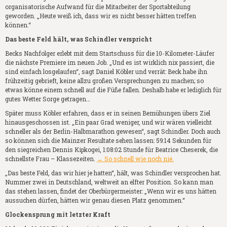
organisatorische Aufwand für die Mitarbeiter der Sportabteilung
geworden. „Heute weiß ich, dass wir es nicht besser hätten treffen
können.“
Das beste Feld hält, was Schindler verspricht
Becks Nachfolger erlebt mit dem Startschuss für die 10-Kilometer-Läufer
die nächste Premiere im neuen Job. „Und es ist wirklich nix passiert, die
sind einfach losgelaufen“, sagt Daniel Köbler und verrät: Beck habe ihn
frühzeitig gebrieft, keine allzu großen Versprechungen zu machen; so
etwas könne einem schnell auf die Füße fallen. Deshalb habe er lediglich für
gutes Wetter Sorge getragen…
Später muss Köbler erfahren, dass er in seinen Bemühungen übers Ziel
hinausgeschossen ist. „Ein paar Grad weniger, und wir wären vielleicht
schneller als der Berlin-Halbmarathon gewesen“, sagt Schindler. Doch auch
so können sich die Mainzer Resultate sehen lassen: 59:14 Sekunden für
den siegreichen Dennis Kipkogei, 1:08:02 Stunde für Beatrice Cheserek, die
schnellste Frau – Klassezeiten.
→ So schnell wie noch nie.
„Das beste Feld, das wir hier je hatten“, hält, was Schindler versprochen hat.
Nummer zwei in Deutschland, weltweit an elfter Position. So kann man
das stehen lassen, findet der Oberbürgermeister: „Wenn wir es uns hätten
aussuchen dürfen, hätten wir genau diesen Platz genommen.“
Glockensprung mit letzter Kraft