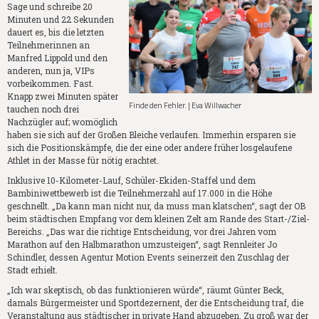
Sage und schreibe 20
Minuten und 22 Sekunden
dauert es, bis die letzten
Teilnehmerinnen an
Manfred Lippold und den
anderen, nun ja, VIPs
vorbeikommen. Fast.
Knapp zwei Minuten später
Finde den Fehler. | Eva Willwacher
tauchen noch drei
Nachzügler auf; womöglich
haben sie sich auf der Großen Bleiche verlaufen. Immerhin ersparen sie
sich die Positionskämpfe, die der eine oder andere früher losgelaufene
Athlet in der Masse für nötig erachtet.
Inklusive 10-Kilometer-Lauf, Schüler-Ekiden-Staffel und dem
Bambiniwettbewerb ist die Teilnehmerzahl auf 17.000 in die Höhe
geschnellt. „Da kann man nicht nur, da muss man klatschen“, sagt der OB
beim städtischen Empfang vor dem kleinen Zelt am Rande des Start-/Ziel-
Bereichs. „Das war die richtige Entscheidung, vor drei Jahren vom
Marathon auf den Halbmarathon umzusteigen“, sagt Rennleiter Jo
Schindler, dessen Agentur Motion Events seinerzeit den Zuschlag der
Stadt erhielt.
„Ich war skeptisch, ob das funktionieren würde“, räumt Günter Beck,
damals Bürgermeister und Sportdezernent, der die Entscheidung traf, die
Veranstaltung aus städtischer in private Hand abzugeben. Zu groß war der