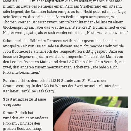
Mehr als 10.000 Finisher registrieren die Veranstalter, manch einer aber
nimmt im Laufe des Rennens einen Platz am Straßenrand ein, sitzend
oder liegend, die Sanitäter haben einiges zu tun. Nicht jeder ist in der Lage,
sein Tempo zu drosseln, den äußeren Bedingungen anzupassen, wie
Thorben Werner. Der setzt zwar unmittelbar hinter der Ziellinie zu einem
Glockensprung an, „aber das war die allerletzte Kraft“, kommentiert er den
Hüpfer wenig später, als er sich wieder erholt hat. „Heute war es so warm…“
Schon nach der Hälfte des Rennens sei ihm klar geworden, dass die
angepeilte Zeit von 1:08 Stunde an diesem Tag nicht machbar sein würde,
„von Kilometer 13 an habe ich die Temperaturen richtig gespürt. Dazu ein
bisschen Gegenwind, dann wird es unangenehm“, erzählt der Mann von
den Lex-Laufexperten Mainz und dem LAZ Rhein-Sieg. Sein Versuch, mit
zwei, drei anderen zusammenzuarbeiten, scheiterte. „Die haben auch
Probleme bekommen.“
Für ihn reicht es dennoch in 1:12:19 Stunde zum 21. Platz in der
Gesamtwertung. In der U23 ist Werner der Zweitschnellste hinter dem
Kenianer Frankline Leakakeny.
Startnummer zu Hause
vergessen
Simon Zsebök hat
zunächst ein ganz anderes
Problem: „Ich habe den
größten Bock überhaupt