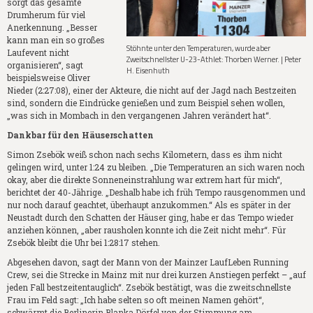
sorgt das gesamte
Drumherum für viel
Anerkennung. „Besser
kann man ein so großes
Stöhnte unter den Temperaturen, wurde aber
Laufevent nicht
Zweitschnellster U-23-Athlet: Thorben Werner. | Peter
organisieren“, sagt
H. Eisenhuth
beispielsweise Oliver
Nieder (2:27:08), einer der Akteure, die nicht auf der Jagd nach Bestzeiten
sind, sondern die Eindrücke genießen und zum Beispiel sehen wollen,
„was sich in Mombach in den vergangenen Jahren verändert hat“.
Dankbar für den Häuserschatten
Simon Zsebök weiß schon nach sechs Kilometern, dass es ihm nicht
gelingen wird, unter 1:24 zu bleiben. „Die Temperaturen an sich waren noch
okay, aber die direkte Sonneneinstrahlung war extrem hart für mich“,
berichtet der 40-Jährige. „Deshalb habe ich früh Tempo rausgenommen und
nur noch darauf geachtet, überhaupt anzukommen.“ Als es später in der
Neustadt durch den Schatten der Häuser ging, habe er das Tempo wieder
anziehen können, „aber rausholen konnte ich die Zeit nicht mehr“. Für
Zsebök bleibt die Uhr bei 1:28:17 stehen.
Abgesehen davon, sagt der Mann von der Mainzer LaufLeben Running
Crew, sei die Strecke in Mainz mit nur drei kurzen Anstiegen perfekt – „auf
jeden Fall bestzeitentauglich“. Zsebök bestätigt, was die zweitschnellste
Frau im Feld sagt: „Ich habe selten so oft meinen Namen gehört“,
schwärmt die Berlinerin Blanka Dörfel von der Stimmung am