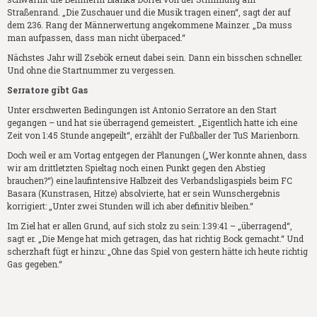
Straßenrand. „Die Zuschauer und die Musik tragen einen“, sagt der auf
dem 236. Rang der Männerwertung angekommene Mainzer. „Da muss
man aufpassen, dass man nicht überpaced.“
Nächstes Jahr will Zsebök erneut dabei sein. Dann ein bisschen schneller.
Und ohne die Startnummer zu vergessen.
Serratore gibt Gas
Unter erschwerten Bedingungen ist Antonio Serratore an den Start
gegangen – und hat sie überragend gemeistert. „Eigentlich hatte ich eine
Zeit von 1:45 Stunde angepeilt“, erzählt der Fußballer der TuS Marienborn.
Doch weil er am Vortag entgegen der Planungen („Wer konnte ahnen, dass
wir am drittletzten Spieltag noch einen Punkt gegen den Abstieg
brauchen?“) eine laufintensive Halbzeit des Verbandsligaspiels beim FC
Basara (Kunstrasen, Hitze) absolvierte, hat er sein Wunschergebnis
korrigiert: „Unter zwei Stunden will ich aber definitiv bleiben.“
Im Ziel hat er allen Grund, auf sich stolz zu sein: 1:39:41 – „überragend“,
sagt er. „Die Menge hat mich getragen, das hat richtig Bock gemacht.“ Und
scherzhaft fügt er hinzu: „Ohne das Spiel von gestern hätte ich heute richtig
Gas gegeben.“