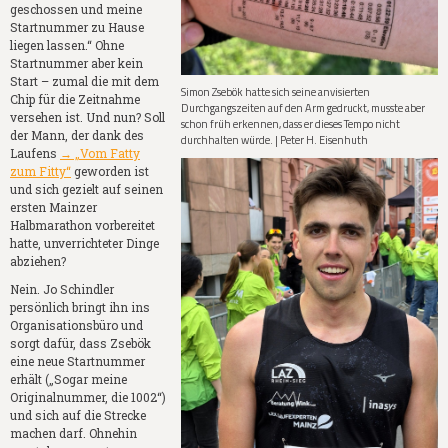
geschossen und meine
Startnummer zu Hause
liegen lassen.“ Ohne
Startnummer aber kein
Start – zumal die mit dem
Simon Zsebök hatte sich seine anvisierten
Chip für die Zeitnahme
Durchgangszeiten auf den Arm gedruckt, musste aber
versehen ist. Und nun? Soll
schon früh erkennen, dass er dieses Tempo nicht
der Mann, der dank des
durchhalten würde. | Peter H. Eisenhuth
Laufens
→ „Vom Fatty
zum Fitty“
geworden ist
und sich gezielt auf seinen
ersten Mainzer
Halbmarathon vorbereitet
hatte, unverrichteter Dinge
abziehen?
Nein. Jo Schindler
persönlich bringt ihn ins
Organisationsbüro und
sorgt dafür, dass Zsebök
eine neue Startnummer
erhält („Sogar meine
Originalnummer, die 1002“)
und sich auf die Strecke
machen darf. Ohnehin