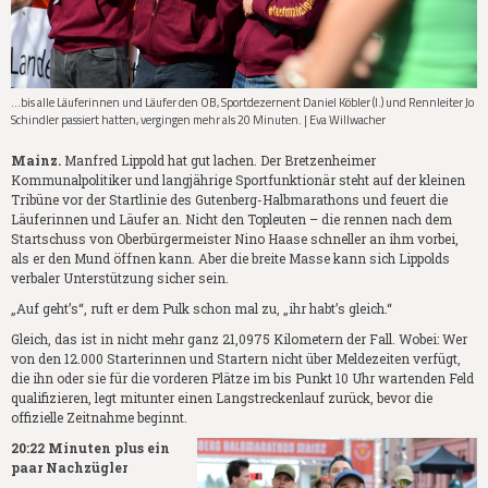
...bis alle Läuferinnen und Läufer den OB, Sportdezernent Daniel Köbler (l.) und Rennleiter Jo
Schindler passiert hatten, vergingen mehr als 20 Minuten. | Eva Willwacher
Mainz.
Manfred Lippold hat gut lachen. Der Bretzenheimer
Kommunalpolitiker und langjährige Sportfunktionär steht auf der kleinen
Tribüne vor der Startlinie des Gutenberg-Halbmarathons und feuert die
Läuferinnen und Läufer an. Nicht den Topleuten – die rennen nach dem
Startschuss von Oberbürgermeister Nino Haase schneller an ihm vorbei,
als er den Mund öffnen kann. Aber die breite Masse kann sich Lippolds
verbaler Unterstützung sicher sein.
„Auf geht’s“, ruft er dem Pulk schon mal zu, „ihr habt’s gleich.“
Gleich, das ist in nicht mehr ganz 21,0975 Kilometern der Fall. Wobei: Wer
von den 12.000 Starterinnen und Startern nicht über Meldezeiten verfügt,
die ihn oder sie für die vorderen Plätze im bis Punkt 10 Uhr wartenden Feld
qualifizieren, legt mitunter einen Langstreckenlauf zurück, bevor die
offizielle Zeitnahme beginnt.
20:22 Minuten plus ein
paar Nachzügler