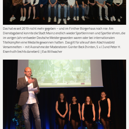
Das hat es seit 2019 nicht mehr gegeben – und im Finther Bürgerhaus noch nie: Am
Dienstagabend konnte die Stadt Mainz endlich wieder Sportlerinnen und Sportler ehren, die
im vorigen Jahr entweder Deutsche Meister geworden waren oder bei internationalen
Titelkämpfen eine Medaille gewonnen hatten. Das gilt für alle auf dem Abschlussbild
Versammelten – mit Ausnahme der Moderatoren Günter Beck (hinten, 5.v.l.) und Peter H.
Eisenhuth (rechts daneben). | Eva Willwacher