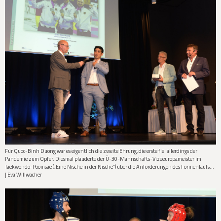
Für Quoc-Binh Duong war es eigentlich die zweite Ehrung, die erste fiel allerdings der
Pandemie zum Opfer. Diesmal plauderte der Ü-30-Mannschafts-Vizeeuropameister im
Taekwondo-Poomsae („Eine Nische in der Nische“) über die Anforderungen des Formenlaufs…
| Eva Willwacher