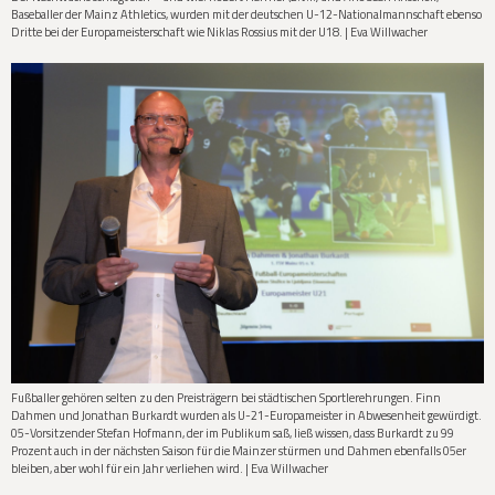
Baseballer der Mainz Athletics, wurden mit der deutschen U-12-Nationalmannschaft ebenso
Dritte bei der Europameisterschaft wie Niklas Rossius mit der U18. | Eva Willwacher
Fußballer gehören selten zu den Preisträgern bei städtischen Sportlerehrungen. Finn
Dahmen und Jonathan Burkardt wurden als U-21-Europameister in Abwesenheit gewürdigt.
05-Vorsitzender Stefan Hofmann, der im Publikum saß, ließ wissen, dass Burkardt zu 99
Prozent auch in der nächsten Saison für die Mainzer stürmen und Dahmen ebenfalls 05er
bleiben, aber wohl für ein Jahr verliehen wird. | Eva Willwacher