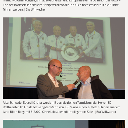
Mainz wurde im vorigen Jahr Vizeweltmeister und Europameister im Duathlon der AK65 –
und hat in diesem Jahr bereits Erfolge verbucht, die ihn auch nächstes Jahr auf die Bühne
führen werden. | Eva Willwacher
Alter Schwede: Eckard Kärcher wurde mit dem deutschen Tennisteam der Herren 80
Weltmeister. Im Finale bezwang der Mann von TSC Mainz einen 2-Meter-Hünen aus dem
Land Björn Borgs mit 6:2, 6:2. Ohne Lobs, aber mit intelligentem Spiel. | Eva Willwacher