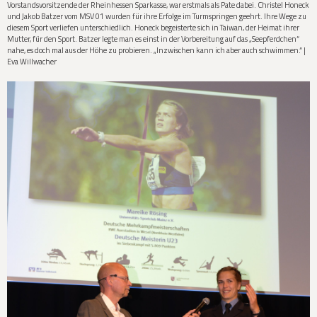
Vorstandsvorsitzende der Rheinhessen Sparkasse, war erstmals als Pate dabei. Christel Honeck
und Jakob Batzer vom MSV 01 wurden für ihre Erfolge im Turmspringen geehrt. Ihre Wege zu
diesem Sport verliefen unterschiedlich. Honeck begeisterte sich in Taiwan, der Heimat ihrer
Mutter, für den Sport. Batzer legte man es einst in der Vorbereitung auf das „Seepferdchen“
nahe, es doch mal aus der Höhe zu probieren. „Inzwischen kann ich aber auch schwimmen.“ |
Eva Willwacher