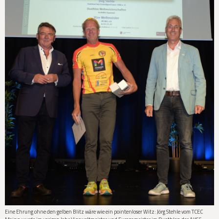
Eine Ehrung ohne den gelben Blitz wäre wie ein pointenloser Witz: Jörg Stehle vom TCEC