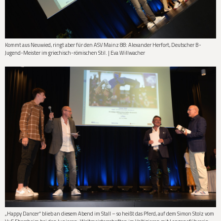
Kommt aus Neuwied, ringt aber für den ASV Mainz 88: Alexander Herfort, Deutscher B-
Jugend-Meister im griechisch-römischen Stil. | Eva Willwacher
„Happy Dancer“ blieb an diesem Abend im Stall – so heißt das Pferd, auf dem Simon Stolz vom