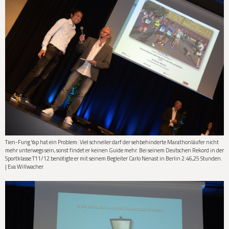
Tien-Fung Yap hat ein Problem: Viel schneller darf der sehbehinderte Marathonläufer nicht
mehr unterwegs sein, sonst findet er keinen Guide mehr. Bei seinem Deutschen Rekord in der
Sportklasse T11/12 benötigte er mit seinem Begleiter Carlo Nenast in Berlin 2:46,25 Stunden.
| Eva Willwacher