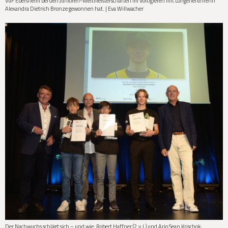
VuF Ebersheim bei den Junioren-Weltmeisterschaften im Voltigieren mit Longeneführerin
Alexandra Dietrich Bronze gewonnen hat. | Eva Willwacher
Der Nachwuchs schlägt sich – und wie: Robert Haffner (2.v.l.) und Ario Sean Krischok,