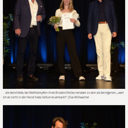
…die berichtete, bei Wettkämpfen ihres Bruders Niklas nervöser zu sein als bei eigenen, „weil
ich es nicht in der Hand habe, falls er es verkackt“. | Eva Willwacher