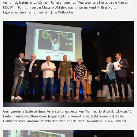
vernünftig trainieren zu können. Unter anderem auf Fuerteventura hielt sich die Frau vom
MSV 01 in Form, um bei der Masters-DM gleich sechs Titel im Freistil-, Brust- und
Lagenschwimmen einzuheimsen. | Eva Willwacher
Gern gesehene Gäste bei dieser Veranstaltung: die starken Männer. Horst Jooß (2.v.l.) vom AC
Laubenheim sowie Oliver Kaiser, Jürgen Kopf und Rene Andreatta (AC Weisenau), die bei
Deutschen und Europameisterschaften reichlich Edelmetall gewannen. | Eva Willwacher