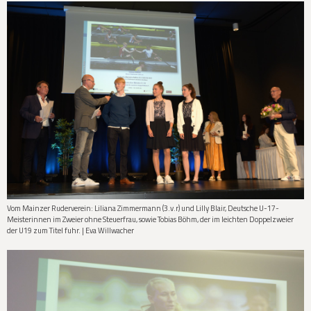
Vom Mainzer Ruderverein: Liliana Zimmermann (3.v.r) und Lilly Blair, Deutsche U-17-
Meisterinnen im Zweier ohne Steuerfrau, sowie Tobias Böhm, der im leichten Doppelzweier
der U19 zum Titel fuhr. | Eva Willwacher