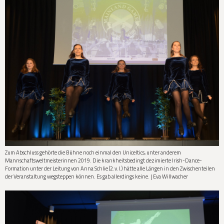
Zum Abschluss gehörte die Bühne noch einmal den Uniceltics, unter anderem
Mannschaftsweltmeisterinnen 2019. Die krankheitsbedingt dezimierte Irish-Dance-
Formation unter der Leitung von Anna Schlie (2.v.l.) hätte alle Längen in den Zwischenteilen
der Veranstaltung wegsteppen können. Es gab allerdings keine. | Eva Willwacher