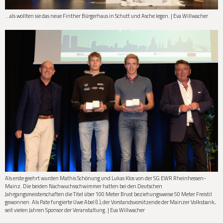
...als wollten sie das neue Finther Bürgerhaus in Schutt und Asche legen. | Eva Willwacher
Als erste geehrt wurden Mathis Schönung und Lukas Klos von der SG EWR Rheinhessen-
Mainz. Die beiden Nachwuchsschwimmer hatten bei den Deutschen
Jahrgangsmeisterschaften die Titel über 100 Meter Brust beziehungsweise 50 Meter Freistil
gewonnen. Als Pate fungierte Uwe Abel (l.), der Vorstandsvorsitzende der Mainzer Volksbank,
seit vielen Jahren Sponsor der Veranstaltung. | Eva Willwacher