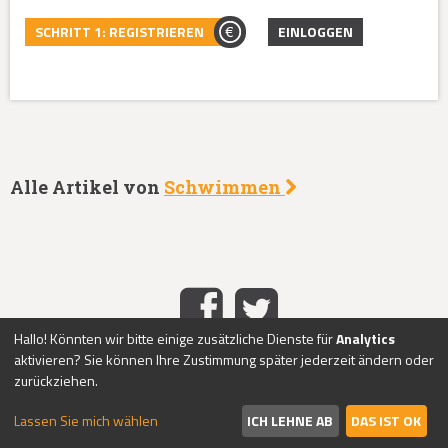
SCHRITT 1: REGISTRIEREN
EINLOGGEN
Alle Artikel von
Schwimmen
Hallo! Könnten wir bitte einige zusätzliche Dienste für
Analytics
aktivieren? Sie können Ihre Zustimmung später jederzeit ändern oder
HOME
IMPRESSUM
DATENSCHUTZ
KONTAKT
ABO-
|
|
|
|
zurückziehen.
SERVICE
ÜBER UNS
PASSWORT VERGESSEN?
REGISTRIEREN
|
|
|
|
LOGIN
Lassen Sie mich wählen
ICH LEHNE AB
DAS IST OK