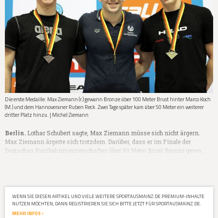
Die erste Medaille: Max Ziemann (r.) gewann Bronze über 100 Meter Brust hinter Marco Koch
(M.) und dem Hannoveraner Ruben Reck. Zwei Tage später kam über 50 Meter ein weiterer
dritter Platz hinzu. | Michel Ziemann
Berlin.
Lothar Schubert sagte, Max Ziemann müsse sich nicht ärgern.
Max Ziemann ärgerte sich trotzdem. Darüber, dass er im Finale der
Deutschen Kurzbahnmeisterschaften über 50 Meter Brust Bronze gewo…
WENN SIE DIESEN ARTIKEL UND VIELE WEITERE SPORTAUSMAINZ.DE PREMIUM-INHALTE
NUTZEN MÖCHTEN, DANN REGISTRIEREN SIE SICH BITTE JETZT FÜR SPORTAUSMAINZ.DE.
MEHR INFOS