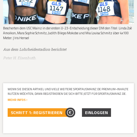
Bescherten dem USC Mainz in der ersten U-23-Entscheidung dieser DM den Titel: Linda Zoè
Amoikon, Mara Sophie Schmitz, Judith Bilepo Mokobe und Mia Louisa Schmitz über 4x100
Meter. | Iris Hensel
Aus dem Lohrheidestadion berichtet
Peter H. Eisenhuth.
Wattenscheid.
Als Linda Zoè Amoikon die Ziellinie überquerte, hatte sie
die Uhr im Blick – und mehr als nur eine Ahnung, wofür die Zeit re…
WENN SIE DIESEN ARTIKEL UND VIELE WEITERE SPORTAUSMAINZ.DE PREMIUM-INHALTE
NUTZEN MÖCHTEN, DANN REGISTRIEREN SIE SICH BITTE JETZT FÜR SPORTAUSMAINZ.DE.
MEHR INFOS
SCHRITT 1: REGISTRIEREN
EINLOGGEN