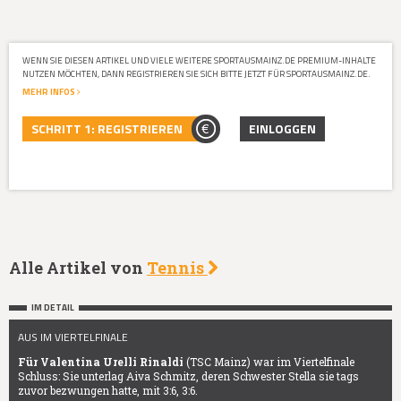
WENN SIE DIESEN ARTIKEL UND VIELE WEITERE SPORTAUSMAINZ.DE PREMIUM-INHALTE
NUTZEN MÖCHTEN, DANN REGISTRIEREN SIE SICH BITTE JETZT FÜR SPORTAUSMAINZ.DE.
MEHR INFOS
SCHRITT 1: REGISTRIEREN
EINLOGGEN
Alle Artikel von
Tennis
IM DETAIL
AUS IM VIERTELFINALE
Für Valentina Urelli Rinaldi
(TSC Mainz) war im Viertelfinale
Schluss: Sie unterlag Aiva Schmitz, deren Schwester Stella sie tags
zuvor bezwungen hatte, mit 3:6, 3:6.