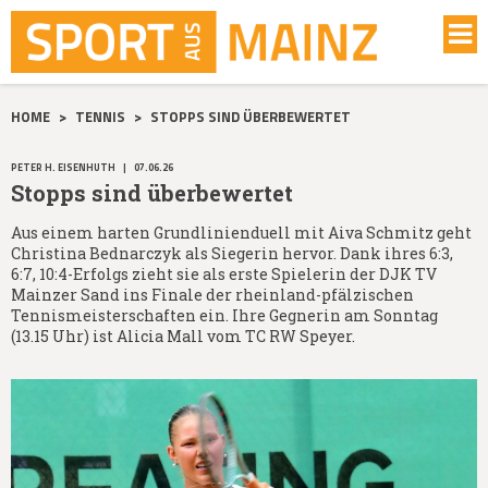
HOME
>
TENNIS
>
STOPPS SIND ÜBERBEWERTET
PETER H. EISENHUTH
|
07.06.26
Stopps sind überbewertet
Aus einem harten Grundlinienduell mit Aiva Schmitz geht
Christina Bednarczyk als Siegerin hervor. Dank ihres 6:3,
6:7, 10:4-Erfolgs zieht sie als erste Spielerin der DJK TV
Mainzer Sand ins Finale der rheinland-pfälzischen
Tennismeisterschaften ein. Ihre Gegnerin am Sonntag
(13.15 Uhr) ist Alicia Mall vom TC RW Speyer.