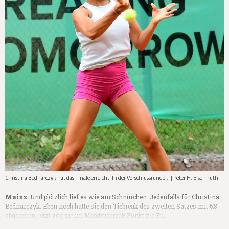
Christina Bednarczyk hat das Finale erreicht. In der Vorschlussrunde... | Peter H. Eisenhuth
Mainz.
Und plötzlich lief es wie am Schnürchen. Jedenfalls für Christina
Bednarczyk. Eben noch hatte sie den Tiebreak des zweiten Satzes mit 6:8
abgegeben, jetzt zog sie im Matchtiebreak Punkt für Pu…