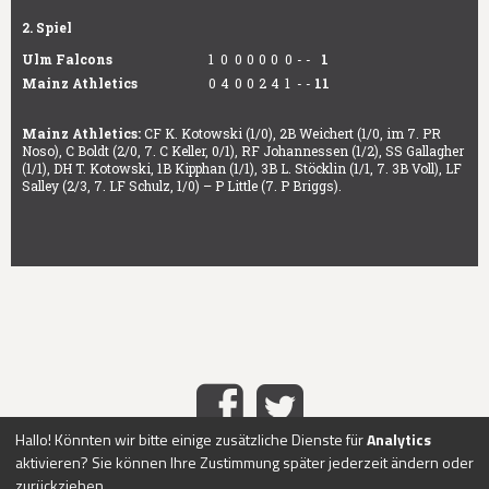
2. Spiel
Ulm Falcons
1
0
0
0
0
0
0
-
-
1
Mainz Athletics
0
4
0
0
2
4
1
-
-
11
Mainz Athletics:
CF K. Kotowski (1/0), 2B Weichert (1/0, im 7. PR
Noso), C Boldt (2/0, 7. C Keller, 0/1), RF Johannessen (1/2), SS Gallagher
(1/1), DH T. Kotowski, 1B Kipphan (1/1), 3B L. Stöcklin (1/1, 7. 3B Voll), LF
Salley (2/3, 7. LF Schulz, 1/0) – P Little (7. P Briggs).
Hallo! Könnten wir bitte einige zusätzliche Dienste für
Analytics
aktivieren? Sie können Ihre Zustimmung später jederzeit ändern oder
HOME
IMPRESSUM
DATENSCHUTZ
KONTAKT
ABO-
|
|
|
|
zurückziehen.