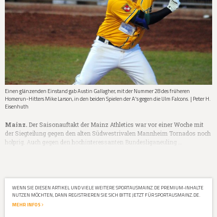
Einen glänzenden Einstand gab Austin Gallagher, mit der Nummer 28 des früheren
Homerun-Hitters Mike Larson, in den beiden Spielen der A's gegen die Ulm Falcons. | Peter H.
Eisenhuth
Mainz.
Der Saisonauftakt der Mainz Athletics war vor einer Woche mit
der Siegteilung gegen den alten Südwestrivalen Mannheim Tornados noch
holprig. Auch gegen den hochinteressanten Bundesliganeuling …
WENN SIE DIESEN ARTIKEL UND VIELE WEITERE SPORTAUSMAINZ.DE PREMIUM-INHALTE
NUTZEN MÖCHTEN, DANN REGISTRIEREN SIE SICH BITTE JETZT FÜR SPORTAUSMAINZ.DE.
MEHR INFOS