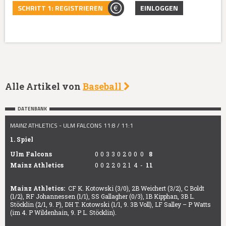
SCHRITT 1: REGISTRIEREN
EINLOGGEN
Alle Artikel von
Baseball
DATENBANK
MAINZ ATHLETICS - ULM FALCONS 11:8 / 11:1
1. Spiel
Ulm Falcons
0
0
3
3
0
2
0
0
0
8
Mainz Athletics
0
0
2
2
0
2
1
4
-
11
Mainz Athletics:
CF K. Kotowski (3/0), 2B Weichert (3/2), C Boldt
(1/2), RF Johannessen (1/1), SS Gallagher (0/3), 1B Kipphan, 3B L.
Stöcklin (2/1, 9. P), DH T. Kotowski (1/1, 9. 3B Voll), LF Salley – P Watts
(im 4. P Wildenhain, 9. P L. Stöcklin).