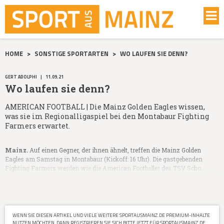
HOME
>
SONSTIGE SPORTARTEN
>
WO LAUFEN SIE DENN?
GERT ADOLPHI
|
11.09.21
Wo laufen sie denn?
AMERICAN FOOTBALL | Die Mainz Golden Eagles wissen,
was sie im Regionalligaspiel bei den Montabaur Fighting
Farmers erwartet.
Mainz.
Auf einen Gegner, der ihnen ähnelt, treffen die Mainz Golden
Eagles am Samstag in Montabaur (Kickoff: 16 Uhr). Die gastgebenden
Fighting Farmers werden wie die American Footballer des TSV Scho…
WENN SIE DIESEN ARTIKEL UND VIELE WEITERE SPORTAUSMAINZ.DE PREMIUM-INHALTE
NUTZEN MÖCHTEN, DANN REGISTRIEREN SIE SICH BITTE JETZT FÜR SPORTAUSMAINZ.DE.