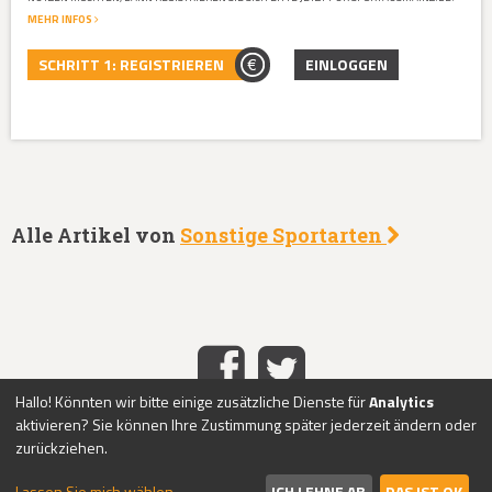
MEHR INFOS
SCHRITT 1: REGISTRIEREN
EINLOGGEN
Alle Artikel von
Sonstige Sportarten
Hallo! Könnten wir bitte einige zusätzliche Dienste für
Analytics
aktivieren? Sie können Ihre Zustimmung später jederzeit ändern oder
HOME
IMPRESSUM
DATENSCHUTZ
KONTAKT
ABO-
|
|
|
|
zurückziehen.
SERVICE
ÜBER UNS
PASSWORT VERGESSEN?
REGISTRIEREN
|
|
|
|
LOGIN
Lassen Sie mich wählen
ICH LEHNE AB
DAS IST OK