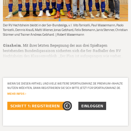
Der RV Hechtsheim bleibt in der 5er-Bundesliga, v.l. Vito Torricelli, Paul Wassermann, Paolo
Torricelli, Dennis Krauß, Matti Wiener, Jonas Gebhard, Felix Beismann, Janis Stenner, Christian
Stürmer und Trainer Andreas Gebhard. | Robert Wassermann
Ginsheim.
Mit ihrer letzten Begegnung der aus drei Spieltagen
bestehenden Bundesligasaison sicherten sich die 5er-Radballer des RV
Hechtsheim den Klassenverbleib. „Der Plan ist aufgegangen wie vorher…
WENN SIE DIESEN ARTIKEL UND VIELE WEITERE SPORTAUSMAINZ.DE PREMIUM-INHALTE
NUTZEN MÖCHTEN, DANN REGISTRIEREN SIE SICH BITTE JETZT FÜR SPORTAUSMAINZ.DE.
MEHR INFOS
SCHRITT 1: REGISTRIEREN
EINLOGGEN