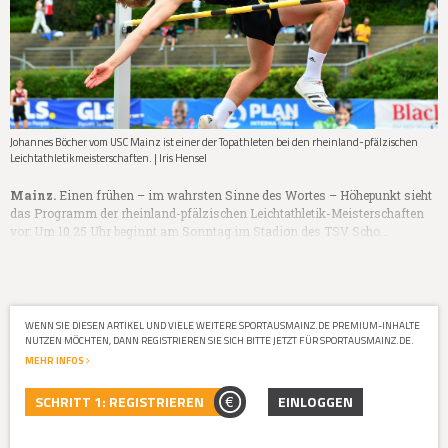
Johannes Böcher vom USC Mainz ist einer der Topathleten bei den rheinland-pfälzischen
Leichtathletikmeisterschaften. | Iris Hensel
Mainz.
Einen frühen – im wahrsten Sinne des Wortes – Höhepunkt sieht
das Programm der rheinland-pfälzischen Leichtathletik-Meisterschaften
vor: Um 10.25 Uhr beginnt am Sonntag im Stadion des TSV Scho…
WENN SIE DIESEN ARTIKEL UND VIELE WEITERE SPORTAUSMAINZ.DE PREMIUM-INHALTE
NUTZEN MÖCHTEN, DANN REGISTRIEREN SIE SICH BITTE JETZT FÜR SPORTAUSMAINZ.DE.
MEHR INFOS
SCHRITT 1: REGISTRIEREN
EINLOGGEN