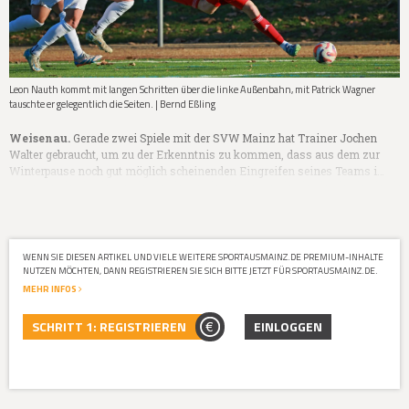
Leon Nauth kommt mit langen Schritten über die linke Außenbahn, mit Patrick Wagner
tauschte er gelegentlich die Seiten. | Bernd Eßling
Weisenau.
Gerade zwei Spiele mit der SVW Mainz hat Trainer Jochen
Walter gebraucht, um zu der Erkenntnis zu kommen, dass aus dem zur
Winterpause noch gut möglich scheinenden Eingreifen seines Teams i…
WENN SIE DIESEN ARTIKEL UND VIELE WEITERE SPORTAUSMAINZ.DE PREMIUM-INHALTE
NUTZEN MÖCHTEN, DANN REGISTRIEREN SIE SICH BITTE JETZT FÜR SPORTAUSMAINZ.DE.
MEHR INFOS
SCHRITT 1: REGISTRIEREN
EINLOGGEN