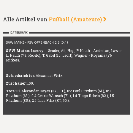
Alle Artikel von
Fußball (Amateure)
DATENBANK
SVW MAINZ - FSV OFFENBACH 2:5 (0:1)
SVW Mainz:
Lozovyi - Geuder, Alt, Higi, P. Nauth - Anderton, Lawen -
L. Nauth (79. Rebelo), T. Gabel (15. Leoff), Wagner - Koyama (76.
Mirkes).
Schiedsrichter:
Alexander Wetz.
Zuschauer:
150.
Tore:
0:1 Alexander Hayes (37., FE), 0:2 Paul Fitzthum (61.), 0:3
Fitzthum (68.), 0:4 Cedric Wunsch (71.), 1:4 Tiago Rebelo (82.), 1:5
Fitzthum (85.), 2:5 Luca Felix (ET, 90.).