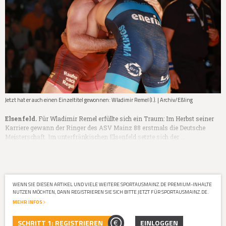
Jetzt hat er auch einen Einzeltitel gewonnen: Wladimir Remel (l.). | Archiv/Eßling
Elsenfeld.
Für Wladimir Remel erfüllte sich ein Traum: Im Herbst seiner
Karriere gewann der Ringer des ASV Mainz 88 erstmals die Deutsche
Meisterschaft. Im unterfränkischen Elsenfeld setzte sich der …
WENN SIE DIESEN ARTIKEL UND VIELE WEITERE SPORTAUSMAINZ.DE PREMIUM-INHALTE
NUTZEN MÖCHTEN, DANN REGISTRIEREN SIE SICH BITTE JETZT FÜR SPORTAUSMAINZ.DE.
MEHR INFOS
SCHRITT 1: REGISTRIEREN
EINLOGGEN