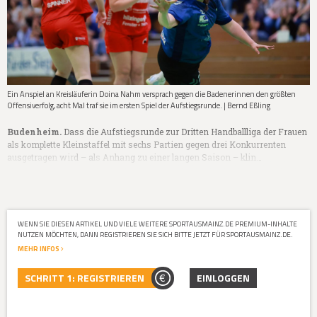
Ein Anspiel an Kreisläuferin Doina Nahm versprach gegen die Badenerinnen den größten
Offensiverfolg, acht Mal traf sie im ersten Spiel der Aufstiegsrunde. | Bernd Eßling
Budenheim.
Dass die Aufstiegsrunde zur Dritten Handballliga der Frauen
als komplette Kleinstaffel mit sechs Partien gegen drei Konkurrenten
ausgetragen wird – als Anhang zu einer langen Saison – klin…
WENN SIE DIESEN ARTIKEL UND VIELE WEITERE SPORTAUSMAINZ.DE PREMIUM-INHALTE
NUTZEN MÖCHTEN, DANN REGISTRIEREN SIE SICH BITTE JETZT FÜR SPORTAUSMAINZ.DE.
MEHR INFOS
SCHRITT 1: REGISTRIEREN
EINLOGGEN