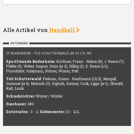
Alle Artikel von
Handball
DATENBANK
SF BUDENHEIM - TUS SCHUTTERWALD 28:33 (15:18)
Sportfreunde Budenheim:
Kirchner, Franz - Nahm (8), J. Reese (7),
Flebbe (5), Weber, Sagner, Stein (je 2), Hilbig (1), E. Reese (1/1),
Fürschütte, Sulejmani, Römer, Winter, Pott.
TuS Schutterwald:
Federau, Griese - Kaufmann (12/2), Margull,
Quennet (je 6), Muttach (3), Sigloch, Greiner, Czok, Lipps (je 1), Oßwald,
Kalt, Luick.
Schiedsrichter:
Winter / Winter.
Zuschauer:
280.
Zeitstrafen:
3 - 2.
Siebenmeter:
1/1 - 2/2.