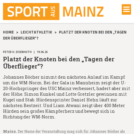
HOME
>
LEICHTATHLETIK
>
PLATZT DER KNOTEN BEI DEN „TAGEN
DER ÜBERFLIEGER“?
PETER H. EISENHUTH
|
19.06.26
Platzt der Knoten bei den „Tagen der
Überflieger“?
Johannes Böcher nimmt den nächsten Anlauf im Kampf
um die WM-Norm. Bei der Gala in Mannheim zeigt der U-
20-Hochspringer des USC Mainz verbessert, hadert aber mit
der Höhe. Simon Kunkel und Lotte Gretzler gewinnen mit
Kugel und Stab. Hürdensprinter Daniel Hehn läuft zur
nächsten Bestzeit. Und Liam Atwani zeigt über 400 Meter
Hürden sein großes Kämpferherz und bewegt sich in
Richtung der WM-Norm.
Mainz.
Der Name der Veranstaltung mag sich für Johannes Böcher als