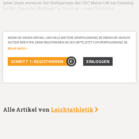
gutes Omen erweisen: Der Hochspringer des USC Mainz tritt am Samstag
bei den „Tagen der Überflieger“ in Essen an – einer Einstufung,…
WENN SIE DIESEN ARTIKEL UND VIELE WEITERE SPORTAUSMAINZ.DE PREMIUM-INHALTE
NUTZEN MÖCHTEN, DANN REGISTRIEREN SIE SICH BITTE JETZT FÜR SPORTAUSMAINZ.DE.
MEHR INFOS
SCHRITT 1: REGISTRIEREN
EINLOGGEN
Alle Artikel von
Leichtathletik