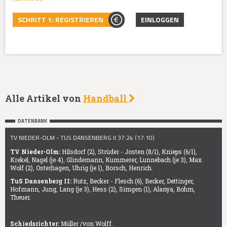
SCHRITT 1: REGISTRIEREN
EINLOGGEN
Alle Artikel von
Handball
DATENBANK
TV NIEDER-OLM - TUS DANSENBERG II 37:24 (17:10)
TV Nieder-Olm:
Hilsdorf (2), Strüder - Josten (8/1), Knieps (6/1),
Krekel, Nagel (je 4), Glindemann, Kummerer, Lunnebach (je 3), Max.
Wolf (2), Osterhagen, Uhrig (je 1), Borsch, Henrich.
TuS Dansenberg II:
Rutz, Becker - Flesch (6), Becker, Dettinger,
Hofmann, Jung, Lang (je 3), Hess (2), Simgen (1), Alanya, Bohm,
Theuer.
Schiedsrichter:
Müller /von Wolff.