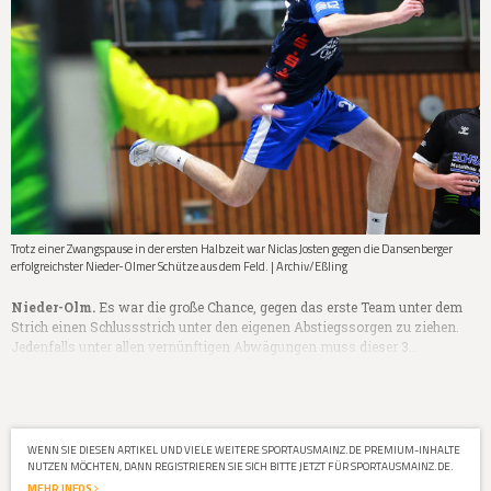
Trotz einer Zwangspause in der ersten Halbzeit war Niclas Josten gegen die Dansenberger
erfolgreichster Nieder-Olmer Schütze aus dem Feld. | Archiv/Eßling
Nieder-Olm.
Es war die große Chance, gegen das erste Team unter dem
Strich einen Schlussstrich unter den eigenen Abstiegssorgen zu ziehen.
Jedenfalls unter allen vernünftigen Abwägungen muss dieser 3…
WENN SIE DIESEN ARTIKEL UND VIELE WEITERE SPORTAUSMAINZ.DE PREMIUM-INHALTE
NUTZEN MÖCHTEN, DANN REGISTRIEREN SIE SICH BITTE JETZT FÜR SPORTAUSMAINZ.DE.
MEHR INFOS