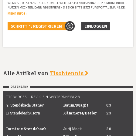
WENN SIE DIESEN ARTIKEL UND VIELE WEITERE SPORTAUSMAINZ.DE PREMIUM-INHALTE
NUTZEN MÖCHTEN, DANN REGISTRIEREN SIE SICH BITTE JETZT FÜR SPORTAUSMAINZ.DE.
MEHR INFOS
SCHRITT 1: REGISTRIEREN
EINLOGGEN
Alle Artikel von
Tischtennis
DATENBANK
TTC WIRGES – RSV KLEIN-WINTERNHEIM 2:8
Y. Stendebach/Stanev
–
Baum/Magit
0:3
D. Stendebach/Horn
–
Kämmerer/Besier
2:3
Dominic Stendebach
–
Jurij Magit
3:0