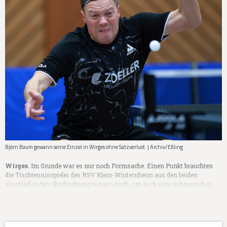
Björn Baum gewann seine Einzel in Wirges ohne Satzverlust. | Archiv/Eßling
Wirges.
Im Grunde war es nur noch Formsache. Einen Punkt brauchten
die Tischtennisspieler des RSV Klein-Winternheim aus den beiden
abschließenden Oberligabegegnungen noch, um auch rein rechnerisch ni…