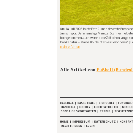
Am 14. Juli 2005 hatte Petr Ruman das erste Europapo
Samsunspor. Der ehemalige Mainzer Stürmer meldete si
hochgekommen, auch wenn diese Zeit schon lange zurüc
Danke dafür – Mainz 05 bleibt etwas Besonderes“. | E
mehr erfahren
Alle Artikel von
Fußball (Bundes
BASEBALL
|
BASKETBALL
|
EISHOCKEY
|
FUSSBALL 
HANDBALL
|
HOCKEY
|
LEICHTATHLETIK
|
MINIGO
SONSTIGE SPORTARTEN
|
TENNIS
|
TISCHTENNI
HOME
|
IMPRESSUM
|
DATENSCHUTZ
|
KONTAK
REGISTRIEREN
|
LOGIN