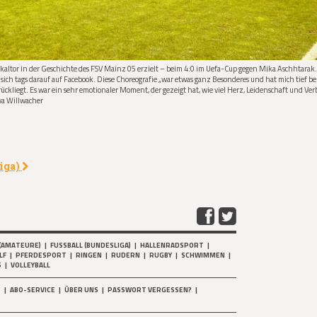
kaltor in der Geschichte des FSV Mainz 05 erzielt – beim 4:0 im Uefa-Cup gegen Mika Aschhtarak. 
ch tags darauf auf Facebook. Diese Choreografie „war etwas ganz Besonderes und hat mich tief be
kliegt. Es war ein sehr emotionaler Moment, der gezeigt hat, wie viel Herz, Leidenschaft und Ve
va Willwacher
liga)
(AMATEURE)
|
FUSSBALL (BUNDESLIGA)
|
HALLENRADSPORT
|
LF
|
PFERDESPORT
|
RINGEN
|
RUDERN
|
RUGBY
|
SCHWIMMEN
|
S
|
VOLLEYBALL
T
|
ABO-SERVICE
|
ÜBER UNS
|
PASSWORT VERGESSEN?
|