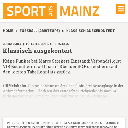
HOME
>
FUSSBALL (AMATEURE)
>
KLASSISCH AUSGEKONTERT
VERBANDSLIGA
|
PETER H. EISENHUTH
|
02.03.26
Klassisch ausgekontert
Keine Punkte bei Marco Strekers Einstand: Verbandsligist
VfB Bodenheim fällt nach 1:3 bei der SG Hüffelsheim auf
den letzten Tabellenplatz zurück.
Hüffelsheim.
Ein neuer Mann an der Seitenlinie, drei Neuzugänge in der
Anfangsformation – doch auf das erste echte Erfolgserlebnis nach 14
nicht gewonnenen Verbandsligaspielen wartet der VfB Bodenhei…
WENN SIE DIESEN ARTIKEL UND VIELE WEITERE SPORTAUSMAINZ.DE PREMIUM-INHALTE
NUTZEN MÖCHTEN, DANN REGISTRIEREN SIE SICH BITTE JETZT FÜR SPORTAUSMAINZ.DE.