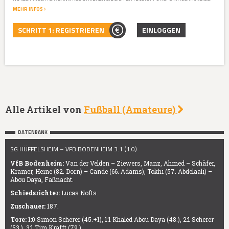
MEHR INFOS
SCHRITT 1: REGISTRIEREN
EINLOGGEN
Alle Artikel von
Fußball (Amateure)
DATENBANK
SG HÜFFELSHEIM – VFB BODENHEIM 3:1 (1:0)
VfB Bodenheim:
Van der Velden – Ziewers, Manz, Ahmed – Schäfer,
Kramer, Heine (82. Dorn) – Cande (66. Adams), Tokhi (57. Abdelaali) –
Abou Daya, Faßnacht.
Schiedsrichter:
Lucas Nofts.
Zuschauer:
187.
Tore:
1:0 Simon Scherer (45.+1), 1:1 Khaled Abou Daya (48.), 2:1 Scherer
(53.), 3:1 Tim Krafft (79.).