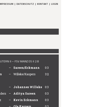
IMPRESSUM
|
DATENSCHUTZ
|
KONTAKT
|
LOGIN
TERN II – FSV MAINZ 05 II 2:8
–
Sareen/Eckmann
0:3
s
–
Willeke/Kaspers
3:2
–
Johannes Willeke
0:3
nders
–
Aditya Sareen
0:3
z
–
Kevin Eckmann
0:3
–
Ole Kaspers
0:3