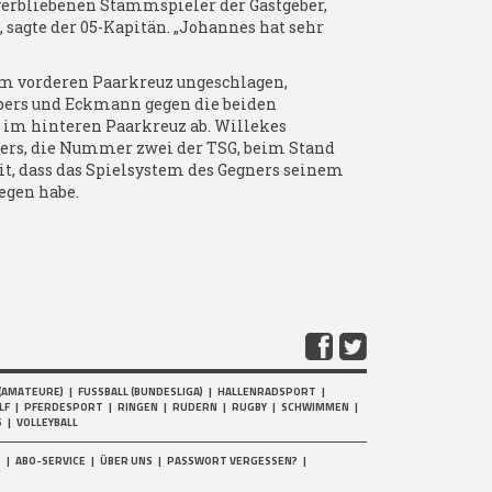
verbliebenen Stammspieler der Gastgeber,
, sagte der 05-Kapitän. „Johannes hat sehr
 im vorderen Paarkreuz ungeschlagen,
pers und Eckmann gegen die beiden
 im hinteren Paarkreuz ab. Willekes
ers, die Nummer zwei der TSG, beim Stand
t, dass das Spielsystem des Gegners seinem
egen habe.
(AMATEURE)
|
FUSSBALL (BUNDESLIGA)
|
HALLENRADSPORT
|
LF
|
PFERDESPORT
|
RINGEN
|
RUDERN
|
RUGBY
|
SCHWIMMEN
|
S
|
VOLLEYBALL
T
|
ABO-SERVICE
|
ÜBER UNS
|
PASSWORT VERGESSEN?
|