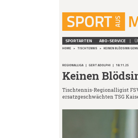
SPORTARTEN
ABO-SERVICE
|
Ü
HOME
>
TISCHTENNIS
>
KEINEN BLÖDSINN GEM
REGIONALLIGA
|
GERT ADOLPHI
|
18.11.25
Keinen Blödsi
Tischtennis-Regionalligist FSV
ersatzgeschwächten TSG Kaiser