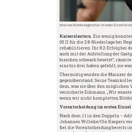
Johannes Willeke sorgte schon im ersten Einzel für di
Kaiserslautern.
Ein wenig konnten
05 II für die 2:8-Niederlage bei R
rehabilitieren. Ihr 8:2-Erfolg bei 
auch mit der Aufstellung der Gast
bisschen schwach besetzt“, räum
eins bis drei haben gefehlt, sie wa
Übermütig wurden die Mainzer den
gegenüberstand. Seine Teamkolleg
dem, was sie über den möglichen V
versicherte Eckmann. „Wir wusste
wenn wir nicht kompletten Blöds
Vorentscheidung im ersten Einzel
Nach dem 1:1 in den Doppeln – Ad
Johannes Willeke/Ole Kaspers verl
fiel die Vorentscheidung bereits i