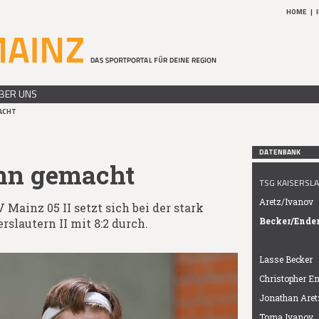
HOME
|
BER UNS
ACHT
DATENBANK
nn gemacht
TSG KAISERSLAU
Aretz/Ivanov
 Mainz 05 II setzt sich bei der stark
Becker/Ender
slautern II mit 8:2 durch.
Lasse Becker
Christopher E
Jonathan Aret
Toma Ivanov