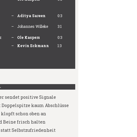
–
Aditya Sareen
0:3
–
Johannes Willeke
3:1
z
–
Ole Kaspers
0:3
–
Kevin Eckmann
1:3
L
er sendet positive Signale
 Doppelspitze kaum Abschlüsse
klopft schon oben an
d Beine frisch halten
statt Selbstzufriedenheit