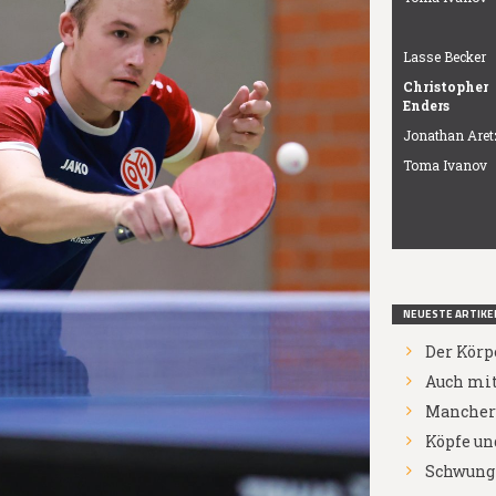
Lasse Becker
Christopher
Enders
Jonathan Aret
Toma Ivanov
NEUESTE ARTIKE
Der Körp
Auch mit
Mancher 
Köpfe un
Schwung 