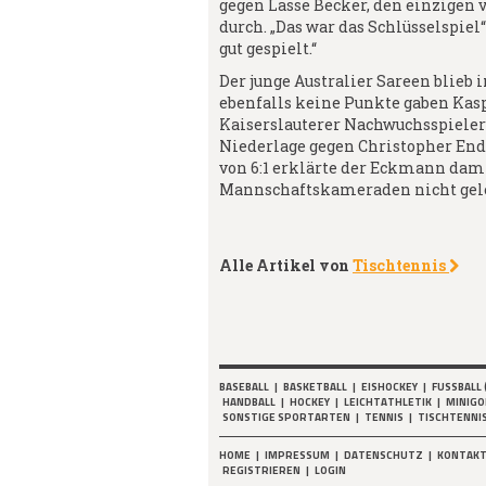
gegen Lasse Becker, den einzigen 
durch. „Das war das Schlüsselspiel“
gut gespielt.“
Der junge Australier Sareen blieb
ebenfalls keine Punkte gaben Kas
Kaiserslauterer Nachwuchsspieler
Niederlage gegen Christopher End
von 6:1 erklärte der Eckmann dami
Mannschaftskameraden nicht gel
Alle Artikel von
Tischtennis
BASEBALL
|
BASKETBALL
|
EISHOCKEY
|
FUSSBALL 
HANDBALL
|
HOCKEY
|
LEICHTATHLETIK
|
MINIGO
SONSTIGE SPORTARTEN
|
TENNIS
|
TISCHTENNI
HOME
|
IMPRESSUM
|
DATENSCHUTZ
|
KONTAK
REGISTRIEREN
|
LOGIN