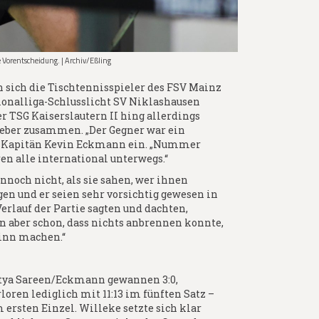
e Vorentscheidung. | Archiv/Eßling
 sich die Tischtennisspieler des FSV Mainz
egionalliga-Schlusslicht SV Niklashausen
der TSG Kaiserslautern II hing allerdings
geber zusammen. „Der Gegner war ein
te Kapitän Kevin Eckmann ein. „Nummer
ren alle international unterwegs.“
noch nicht, als sie sahen, wer ihnen
en und er seien sehr vorsichtig gewesen in
erlauf der Partie sagten und dachten,
n aber schon, dass nichts anbrennen konnte,
inn machen.“
itya Sareen/Eckmann gewannen 3:0,
oren lediglich mit 11:13 im fünften Satz –
m ersten Einzel. Willeke setzte sich klar