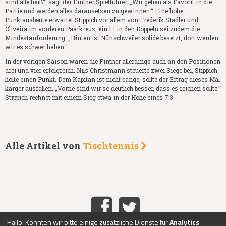
sind alle heiß“, sagt der Finther Spielführer. „Wir gehen als Favorit in die
Partie und werden alles daransetzen zu gewinnen.“ Eine hohe
Punktausbeute erwartet Stippich vor allem von Frederik Stadler und
Oliveira im vorderen Paarkreuz, ein 1:1 in den Doppeln sei zudem die
Mindestanforderung. „Hinten ist Nünschweiler solide besetzt, dort werden
wir es schwer haben.“
In der vorigen Saison waren die Finther allerdings auch an den Positionen
drei und vier erfolgreich. Nils Christmann steuerte zwei Siege bei, Stippich
holte einen Punkt. Dem Kapitän ist nicht bange, sollte der Ertrag dieses Mal
karger ausfallen. „Vorne sind wir so deutlich besser, dass es reichen sollte.“
Stippich rechnet mit einem Sieg etwa in der Höhe eines 7:3.
Alle Artikel von
Tischtennis
Hallo! Könnten wir bitte einige zusätzliche Dienste für
Analytics