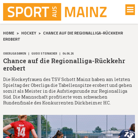
HOME
>
HOCKEY
>
CHANCE AUF DIE REGIONALLIGA-RÜCKKEHR
EROBERT
OBERLIGA DAMEN
|
GUIDO STEINACKER
|
04.06.26
Chance auf die Regionalliga-Rückkehr
erobert
Die Hockeyfrauen des TSV Schott Mainz haben am letzten
Spieltag der Oberliga die Tabellenspitze erobert und gehen
somit als Meister in die Aufstiegsrunde zur Regionalliga
Süd. Die Mannschaft profitierte vom schwachen
Rundenfinale des Konkurrenten Dürkheimer HC.