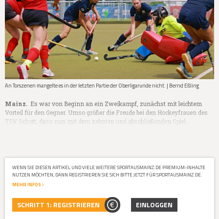
An Torszenen mangelte es in der letzten Partie der Oberligarunde nicht. | Bernd Eßling
Mainz.
Es war von Beginn an ein Zweikampf, zunächst mit leichtem
Vorteil für den Gegner. Umso größer die Freude bei den Hockeyfrauen des
TSV Schott, dass nun mit dem zehnten und abschließenden Spiel…
WENN SIE DIESEN ARTIKEL UND VIELE WEITERE SPORTAUSMAINZ.DE PREMIUM-INHALTE
NUTZEN MÖCHTEN, DANN REGISTRIEREN SIE SICH BITTE JETZT FÜR SPORTAUSMAINZ.DE.
MEHR INFOS
SCHRITT 1: REGISTRIEREN
EINLOGGEN