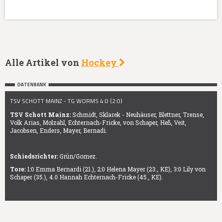
Alle Artikel von
Hockey
DATENBANK
TSV SCHOTT MAINZ - TG WORMS 4:0 (2:0)
TSV Schott Mainz:
Schmidt, Sklarek - Neuhäuser, Blettner, Trense,
Volk Arias, Molzahl, Echternach-Fricke, von Schaper, Heß, Veit,
Jacobsen, Enders, Mayer, Bernadi.
Schiedsrichter:
Grün/Gomez.
Tore:
1:0 Emma Bernardi (21.), 2:0 Helena Mayer (23., KE), 3:0 Lily von
Schaper (35.), 4.0 Hannah Echternach-Fricke (45., KE).