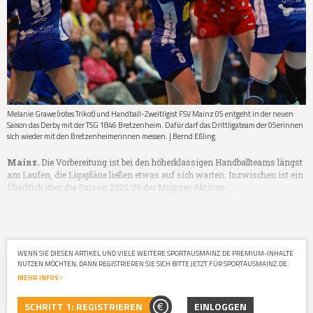
Melanie Grawe (rotes Trikot) und Handball-Zweitligist FSV Mainz 05 entgeht in der neuen
Saison das Derby mit der TSG 1846 Bretzenheim. Dafür darf das Drittligateam der 05erinnen
sich wieder mit den Bretzenheimerinnen messen. | Bernd Eßling
Mainz.
Die Vorbereitung ist bei den höherklassigen Handballteams längst
am Laufen, die Ligapläne ließen etwas auf sich warten. Inzwischen ist ein
Überblick über die Saison 2025/26 der Mainzer Aktiven…
WENN SIE DIESEN ARTIKEL UND VIELE WEITERE SPORTAUSMAINZ.DE PREMIUM-INHALTE
NUTZEN MÖCHTEN, DANN REGISTRIEREN SIE SICH BITTE JETZT FÜR SPORTAUSMAINZ.DE.
MEHR INFOS
SCHRITT 1: REGISTRIEREN
EINLOGGEN