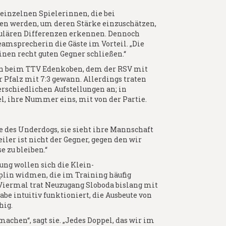
einzelnen Spielerinnen, die bei
n werden, um deren Stärke einzuschätzen,
kulären Differenzen erkennen. Dennoch
amsprecherin die Gäste im Vorteil. „Die
inen recht guten Gegner schließen.“
n beim TTV Edenkoben, dem der RSV mit
er Pfalz mit 7:3 gewann. Allerdings traten
rschiedlichen Aufstellungen an; in
l, ihre Nummer eins, mit von der Partie.
le des Underdogs, sie sieht ihre Mannschaft
er ist nicht der Gegner, gegen den wir
 zu bleiben.“
ung wollen sich die Klein-
lin widmen, die im Training häufig
Viermal trat Neuzugang Sloboda bislang mit
be intuitiv funktioniert, die Ausbeute von
hig.
chen“, sagt sie. „Jedes Doppel, das wir im