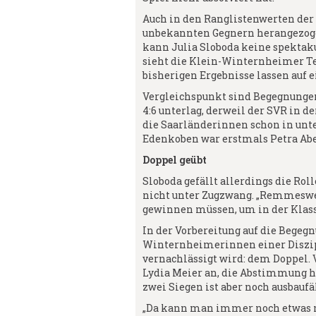
Auch in den Ranglistenwerten der 
unbekannten Gegnern herangezoge
kann Julia Sloboda keine spekta
sieht die Klein-Winternheimer Te
bisherigen Ergebnisse lassen auf e
Vergleichspunkt sind Begegnunge
4:6 unterlag, derweil der SVR in d
die Saarländerinnen schon in unte
Edenkoben war erstmals Petra Abe
Doppel geübt
Sloboda gefällt allerdings die Rol
nicht unter Zugzwang. „Remmesweil
gewinnen müssen, um in der Klasse
In der Vorbereitung auf die Begegn
Winternheimerinnen einer Diszip
vernachlässigt wird: dem Doppel. 
Lydia Meier an, die Abstimmung ha
zwei Siegen ist aber noch ausbaufä
„Da kann man immer noch etwas ma