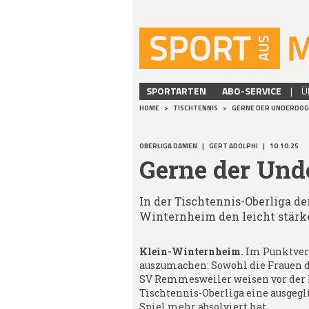
SPORTARTEN
ABO-SERVICE
|
Ü
HOME
>
TISCHTENNIS
>
GERNE DER UNDERDOG
OBERLIGA DAMEN
|
GERT ADOLPHI
|
10.10.25
Gerne der Und
In der Tischtennis-Oberliga d
Winternheim den leicht stärk
Klein-Winternheim.
Im Punktverh
auszumachen: Sowohl die Frauen d
SV Remmesweiler weisen vor der P
Tischtennis-Oberliga eine ausgegli
Spiel mehr absolviert hat.