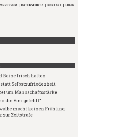
IMPRESSUM
|
DATENSCHUTZ
|
KONTAKT
|
LOGIN
L
d Beine frisch halten
statt Selbstzufriedenheit
tet um Mannschaftsstärke
n die Eier gefehlt“
walbe macht keinen Frühling,
r zur Zeitstrafe