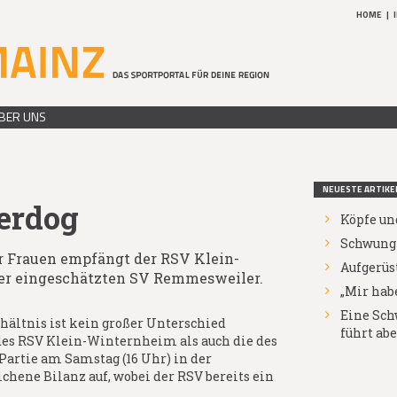
HOME
|
BER UNS
NEUESTE ARTIKE
erdog
Köpfe un
Schwung 
er Frauen empfängt der RSV Klein-
Aufgerüs
er eingeschätzten SV Remmesweiler.
„Mir habe
Eine Sch
ältnis ist kein großer Unterschied
führt abe
es RSV Klein-Winternheim als auch die des
artie am Samstag (16 Uhr) in der
chene Bilanz auf, wobei der RSV bereits ein