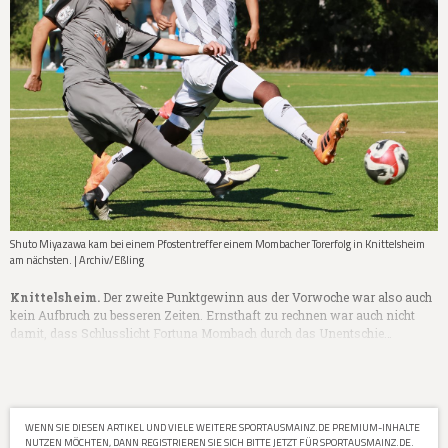
Shuto Miyazawa kam bei einem Pfostentreffer einem Mombacher Torerfolg in Knittelsheim
am nächsten. | Archiv/Eßling
Knittelsheim.
Der zweite Punktgewinn aus der Vorwoche war also auch
kein Aufbruch zu besseren Zeiten. Ernsthaft zu rechnen war auch nicht
damit, dass Schlusslicht Fortuna Mombach durch das Unentschie…
WENN SIE DIESEN ARTIKEL UND VIELE WEITERE SPORTAUSMAINZ.DE PREMIUM-INHALTE
NUTZEN MÖCHTEN, DANN REGISTRIEREN SIE SICH BITTE JETZT FÜR SPORTAUSMAINZ.DE.