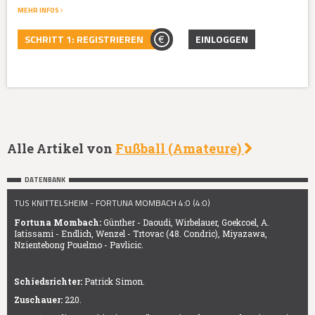
MEHR INFOS
SCHRITT 1: REGISTRIEREN
EINLOGGEN
Alle Artikel von
Fußball (Amateure)
DATENBANK
TUS KNITTELSHEIM - FORTUNA MOMBACH 4:0 (4:0)
Fortuna Mombach:
Günther - Daoudi, Wirbelauer, Goekcoel, A.
Iatissami - Endlich, Wenzel - Trtovac (48. Condric), Miyazawa,
Nzientebong Pouelmo - Pavlicic.
Schiedsrichter:
Patrick Simon.
Zuschauer:
220.