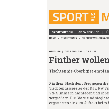
SPORTARTEN
ABO-SERVICE
|
Ü
HOME
>
TISCHTENNIS
>
FINTHER WOLLEN NAC
OBERLIGA
|
GERT ADOLPHI
|
21.11.25
Finther wolle
Tischtennis-Oberligist empfä
Finthen.
Nach dem Sieg gegen die
Tischtennisspieler der DJK RW Fi
VfR Simmern nachlegen und ihren
vergrößern. Die Gäste sind sieglos
ergatterten sie zum Auftakt beim 