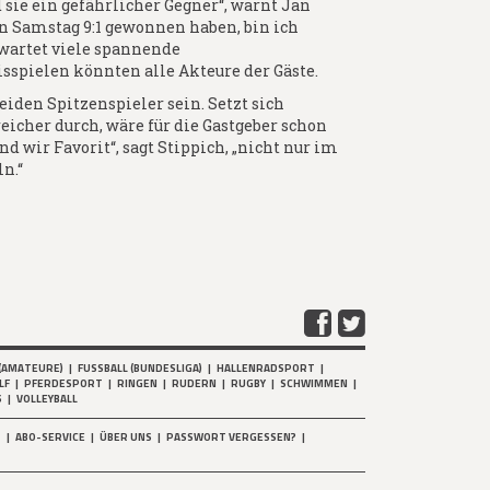
 sie ein gefährlicher Gegner“, warnt Jan
en Samstag 9:1 gewonnen haben, bin ich
rwartet viele spannende
sspielen könnten alle Akteure der Gäste.
eiden Spitzenspieler sein. Setzt sich
eicher durch, wäre für die Gastgeber schon
 wir Favorit“, sagt Stippich, „nicht nur im
n.“
(AMATEURE)
|
FUSSBALL (BUNDESLIGA)
|
HALLENRADSPORT
|
LF
|
PFERDESPORT
|
RINGEN
|
RUDERN
|
RUGBY
|
SCHWIMMEN
|
S
|
VOLLEYBALL
T
|
ABO-SERVICE
|
ÜBER UNS
|
PASSWORT VERGESSEN?
|