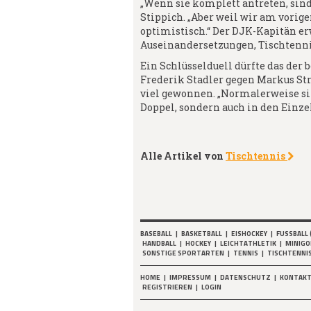
„Wenn sie komplett antreten, sind
Stippich. „Aber weil wir am vorig
optimistisch.“ Der DJK-Kapitän e
Auseinandersetzungen, Tischtenni
Ein Schlüsselduell dürfte das der b
Frederik Stadler gegen Markus Str
viel gewonnen. „Normalerweise sind
Doppel, sondern auch in den Einzel
Alle Artikel von
Tischtennis
BASEBALL
|
BASKETBALL
|
EISHOCKEY
|
FUSSBALL 
HANDBALL
|
HOCKEY
|
LEICHTATHLETIK
|
MINIGO
SONSTIGE SPORTARTEN
|
TENNIS
|
TISCHTENNI
HOME
|
IMPRESSUM
|
DATENSCHUTZ
|
KONTAK
REGISTRIEREN
|
LOGIN