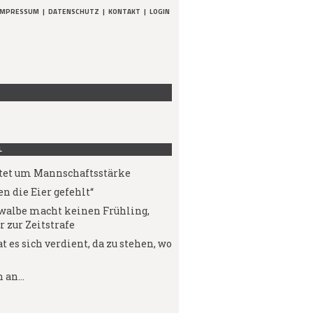
IMPRESSUM
|
DATENSCHUTZ
|
KONTAKT
|
LOGIN
L
tet um Mannschaftsstärke
n die Eier gefehlt“
walbe macht keinen Frühling,
r zur Zeitstrafe
t es sich verdient, da zu stehen, wo
 an...