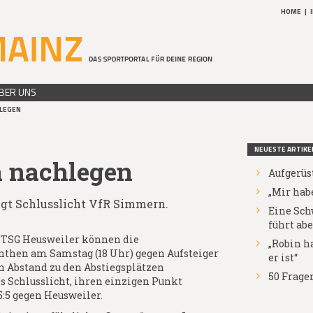
HOME
|
BER UNS
HLEGEN
NEUESTE ARTIKE
n nachlegen
Aufgerüs
„Mir habe
ngt Schlusslicht VfR Simmern.
Eine Sch
führt abe
 TSG Heusweiler können die
„Robin ha
nthen am Samstag (18 Uhr) gegen Aufsteiger
er ist“
 Abstand zu den Abstiegsplätzen
50 Fragen
es Schlusslicht, ihren einzigen Punkt
5:5 gegen Heusweiler.