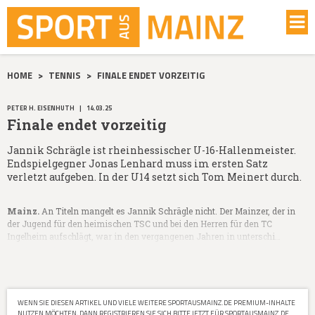
HOME
>
TENNIS
>
FINALE ENDET VORZEITIG
PETER H. EISENHUTH
|
14.03.25
Finale endet vorzeitig
Jannik Schrägle ist rheinhessischer U-16-Hallenmeister.
Endspielgegner Jonas Lenhard muss im ersten Satz
verletzt aufgeben. In der U14 setzt sich Tom Meinert durch.
Mainz.
An Titeln mangelt es Jannik Schrägle nicht. Der Mainzer, der in
der Jugend für den heimischen TSC und bei den Herren für den TC
Ingelheim aufschlägt, war in den vergangenen Jahren in unterschi…
WENN SIE DIESEN ARTIKEL UND VIELE WEITERE SPORTAUSMAINZ.DE PREMIUM-INHALTE
NUTZEN MÖCHTEN, DANN REGISTRIEREN SIE SICH BITTE JETZT FÜR SPORTAUSMAINZ.DE.