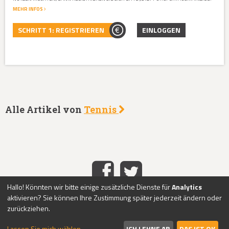
MEHR INFOS
SCHRITT 1: REGISTRIEREN
EINLOGGEN
Alle Artikel von
Tennis
Hallo! Könnten wir bitte einige zusätzliche Dienste für
Analytics
aktivieren? Sie können Ihre Zustimmung später jederzeit ändern oder
HOME
IMPRESSUM
DATENSCHUTZ
KONTAKT
ABO-
|
|
|
|
zurückziehen.
SERVICE
ÜBER UNS
PASSWORT VERGESSEN?
REGISTRIEREN
|
|
|
|
LOGIN
Lassen Sie mich wählen
ICH LEHNE AB
DAS IST OK