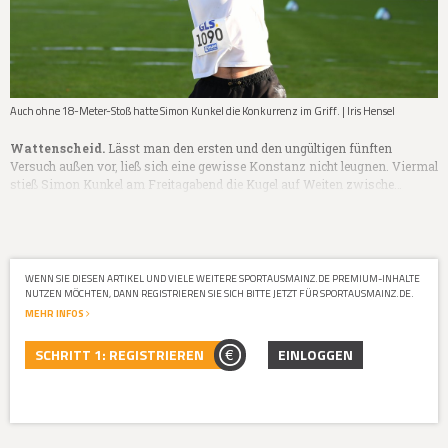
Auch ohne 18-Meter-Stoß hatte Simon Kunkel die Konkurrenz im Griff. | Iris Hensel
Wattenscheid.
Lässt man den ersten und den ungültigen fünften
Versuch außen vor, ließ sich eine gewisse Konstanz nicht leugnen. Viermal
stieß Simon Kunkel am Freitagabend die Kugel auf Weiten zwische…
WENN SIE DIESEN ARTIKEL UND VIELE WEITERE SPORTAUSMAINZ.DE PREMIUM-INHALTE
NUTZEN MÖCHTEN, DANN REGISTRIEREN SIE SICH BITTE JETZT FÜR SPORTAUSMAINZ.DE.
MEHR INFOS
SCHRITT 1: REGISTRIEREN
EINLOGGEN