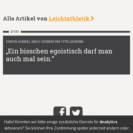
Alle Artikel von
Leichtathletik
ZITAT
SIMON KUNKEL NACH SEINEM DM-TITELGEWINN
„Ein bisschen egoistisch darf man
auch mal sein.“
Hallo! Könnten wir bitte einige zusätzliche Dienste für
Analytics
aktivieren? Sie können Ihre Zustimmung später jederzeit ändern oder
HOME
IMPRESSUM
DATENSCHUTZ
KONTAKT
ABO-
|
|
|
|