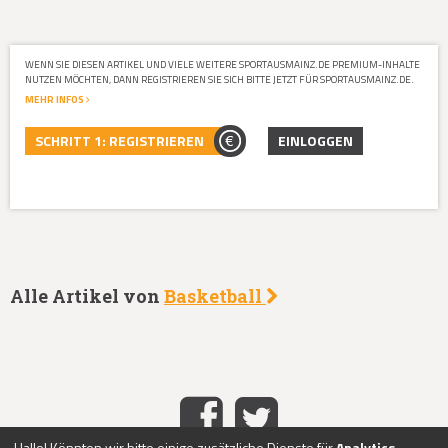
WENN SIE DIESEN ARTIKEL UND VIELE WEITERE SPORTAUSMAINZ.DE PREMIUM-INHALTE
NUTZEN MÖCHTEN, DANN REGISTRIEREN SIE SICH BITTE JETZT FÜR SPORTAUSMAINZ.DE.
MEHR INFOS
SCHRITT 1: REGISTRIEREN
EINLOGGEN
Alle Artikel von
Basketball
Hallo! Könnten wir bitte einige zusätzliche Dienste für
Analytics