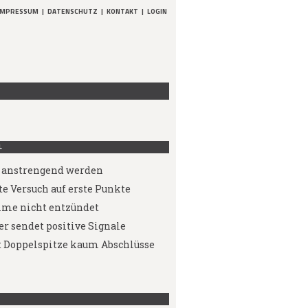
IMPRESSUM
|
DATENSCHUTZ
|
KONTAKT
|
LOGIN
L
e anstrengend werden
te Versuch auf erste Punkte
me nicht entzündet
er sendet positive Signale
 Doppelspitze kaum Abschlüsse