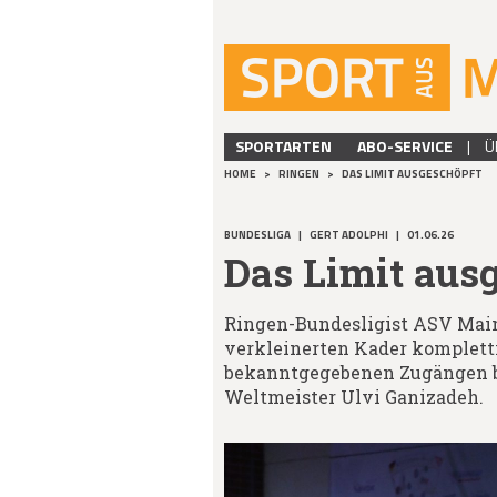
SPORTARTEN
ABO-SERVICE
|
Ü
HOME
>
RINGEN
>
DAS LIMIT AUSGESCHÖPFT
BUNDESLIGA
|
GERT ADOLPHI
|
01.06.26
Das Limit aus
Ringen-Bundesligist ASV Main
verkleinerten Kader kompletti
bekanntgegebenen Zugängen b
Weltmeister Ulvi Ganizadeh.