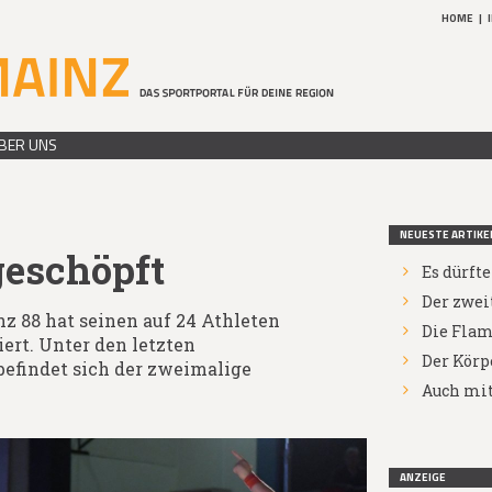
HOME
|
BER UNS
NEUESTE ARTIKE
geschöpft
Es dürft
Der zwei
z 88 hat seinen auf 24 Athleten
Die Flam
ert. Unter den letzten
Der Körp
efindet sich der zweimalige
Auch mit
ANZEIGE