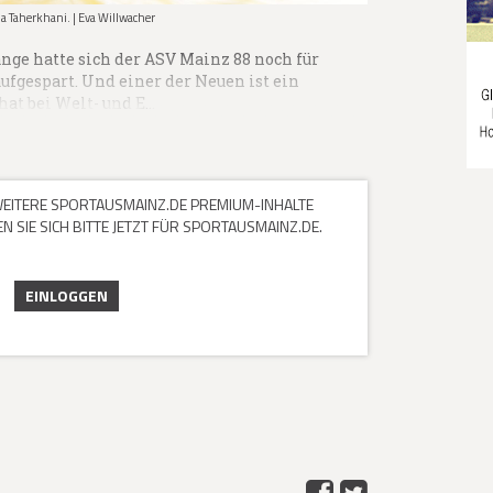
ia Taherkhani. | Eva Willwacher
ge hatte sich der ASV Mainz 88 noch für
aufgespart. Und einer der Neuen ist ein
hat bei Welt- und E…
 WEITERE SPORTAUSMAINZ.DE PREMIUM-INHALTE
 SIE SICH BITTE JETZT FÜR SPORTAUSMAINZ.DE.
EINLOGGEN