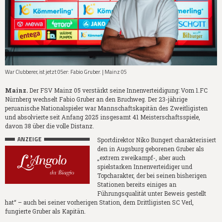
War Clubberer, ist jetzt 05er: Fabio Gruber. | Mainz 05
Mainz.
Der FSV Mainz 05 verstärkt seine Innenverteidigung: Vom 1.FC
Nürnberg wechselt Fabio Gruber an den Bruchweg. Der 23-jährige
peruanische Nationalspieler war Mannschaftskapitän des Zweitligisten
und absolvierte seit Anfang 2025 insgesamt 41 Meisterschaftsspiele,
davon 38 über die volle Distanz.
ANZEIGE
Sportdirektor Niko Bungert charakterisiert
den in Augsburg geborenen Gruber als
„extrem zweikampf-, aber auch
spielstarken Innenverteidiger und
Topcharakter, der bei seinen bisherigen
Stationen bereits einiges an
Führungsqualität unter Beweis gestellt
hat“ – auch bei seiner vorherigen Station, dem Drittligisten SC Verl,
fungierte Gruber als Kapitän.