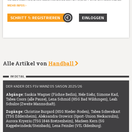
MEHR INFOS
SCHRITT 1: REGISTRIEREN
EINLOGGEN
Alle Artikel von
Handball
IM DETAIL
DER KADER DES FSV MAINZ 05 SAISON 2025/26
Abgänge:
Saskia Wagner (Füchse Berlin), Nele Siehr, Simone Karl,
Tabea Coors (alle Pause), Lena Schmid (HSG Bad Wildungen), Leah
Schulze (Zweite Mannschaft).
Zugänge:
Christine Burgard (HSG Nieder-Roden), Tabea Schweikart
(TSG Eddersheim), Aleksandra Orowicz (Sport-Union Neckarsulm),
Aurora Kryeziu (TSG 1846 Bretzenheim), Marleen Kern (SG
Kappelwindeck/Steinbach), Lena Feiniler (VfL Oldenburg).