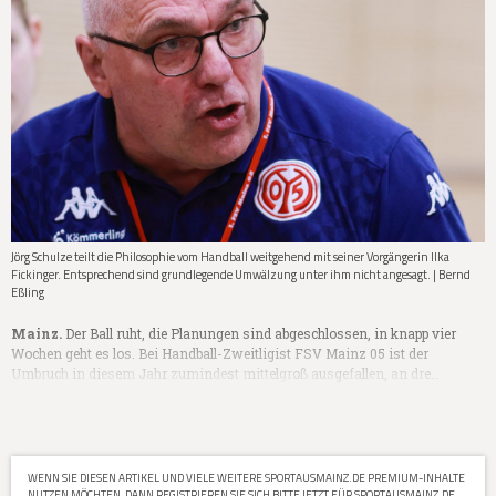
Jörg Schulze teilt die Philosophie vom Handball weitgehend mit seiner Vorgängerin Ilka
Fickinger. Entsprechend sind grundlegende Umwälzung unter ihm nicht angesagt. | Bernd
Eßling
Mainz.
Der Ball ruht, die Planungen sind abgeschlossen, in knapp vier
Wochen geht es los. Bei Handball-Zweitligist FSV Mainz 05 ist der
Umbruch in diesem Jahr zumindest mittelgroß ausgefallen, an dre…
WENN SIE DIESEN ARTIKEL UND VIELE WEITERE SPORTAUSMAINZ.DE PREMIUM-INHALTE
NUTZEN MÖCHTEN, DANN REGISTRIEREN SIE SICH BITTE JETZT FÜR SPORTAUSMAINZ.DE.