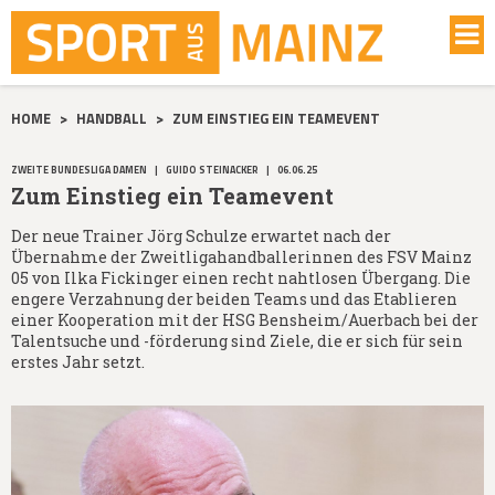
HOME
>
HANDBALL
>
ZUM EINSTIEG EIN TEAMEVENT
ZWEITE BUNDESLIGA DAMEN
|
GUIDO STEINACKER
|
06.06.25
Zum Einstieg ein Teamevent
Der neue Trainer Jörg Schulze erwartet nach der
Übernahme der Zweitligahandballerinnen des FSV Mainz
05 von Ilka Fickinger einen recht nahtlosen Übergang. Die
engere Verzahnung der beiden Teams und das Etablieren
einer Kooperation mit der HSG Bensheim/Auerbach bei der
Talentsuche und -förderung sind Ziele, die er sich für sein
erstes Jahr setzt.