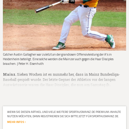
Catcher Austin Gallagher war zuletzt an der grandiosen Offensivleistung der A's in
Heidenheim beteiligt. Eine solche werden die Mainzer auch gegen die Haar Disciples
brauchen. | Peter H. Eisenhuth
Mainz.
Sieben Wochen ist es nunmehr her, dass in Mainz Bundesliga-
Baseball gespielt wurde. Der letzte Gegner der Athletics vor der langen
Auswärtsserie waren die Haar Disciples, die nun am Samstag (b…
WENN SIE DIESEN ARTIKEL UND VIELE WEITERE SPORTAUSMAINZ.DE PREMIUM-INHALTE
NUTZEN MÖCHTEN, DANN REGISTRIEREN SIE SICH BITTE JETZT FÜR SPORTAUSMAINZ.DE.
MEHR INFOS