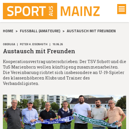
HOME
>
FUSSBALL (AMATEURE)
>
AUSTAUSCH MIT FREUNDEN
OBERLIGA
|
PETER H. EISENHUTH
|
10.06.26
Austausch mit Freunden
Kooperationsvertrag unterschrieben: Der TSV Schott und die
TuS Marienborn wollen künftig eng zusammenarbeiten.
Die Vereinbarung richtet sich insbesondere an U-19-Spieler
des klassenhöheren Klubs und Trainer des
Verbandsligisten.