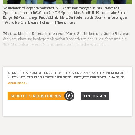
Sie (und andere) kooperieren ab sofort: (v.l.) Schott-Teammanager Klaus Bauer, Jörg Kalt
(Sportlicher Leiter der TuS), Guido Ritz (TuS-Sportdirektor), Schott-U-19-Koordinator Bernd
Bangel, TuS-Teammanager Freddy Schulz, Marco Senftleben aus der Sportlichen Leitung des
TSV und TuS-Chef Dietmar Hofmann. | Nele Schroers
Mainz.
Mit den Unterschriften von Marco Senftleben und Guido Ritz war
die Vereinbarung besiegelt: Ab sofort kooperieren der TSV Schott und die
TuS Marienborn – eine Zusammenarbeit, „von der wir mehr …
WENN SIE DIESEN ARTIKEL UND VIELE WEITERE SPORTAUSMAINZ.DE PREMIUM-INHALTE
NUTZEN MÖCHTEN, DANN REGISTRIEREN SIE SICH BITTE JETZT FÜR SPORTAUSMAINZ.DE.
MEHR INFOS
SCHRITT 1: REGISTRIEREN
EINLOGGEN