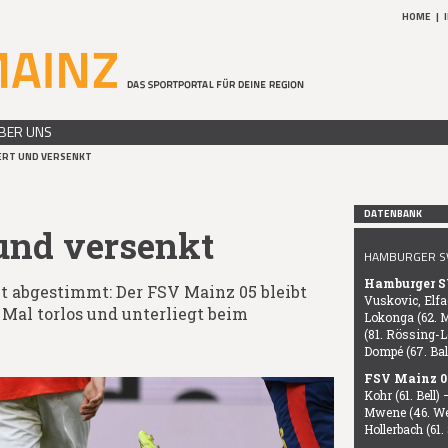
HOME
|
BER UNS
RT UND VERSENKT
DATENBANK
und versenkt
HAMBURGER SV 
Hamburger S
t abgestimmt: Der FSV Mainz 05 bleibt
Vuskovic, Elfad
 Mal torlos und unterliegt beim
Lokonga (62. M
(81. Rössing-Le
Dompé (67. Bal
FSV Mainz 0
Kohr (61. Bell)
Mwene (46. Wei
Hollerbach (61.