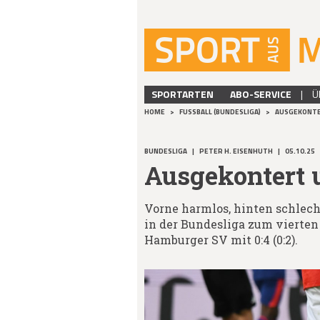
SPORTARTEN
ABO-SERVICE
|
Ü
HOME
>
FUSSBALL (BUNDESLIGA)
>
AUSGEKONTE
BUNDESLIGA
|
PETER H. EISENHUTH
|
05.10.25
Ausgekontert 
Vorne harmlos, hinten schlech
in der Bundesliga zum vierten
Hamburger SV mit 0:4 (0:2).