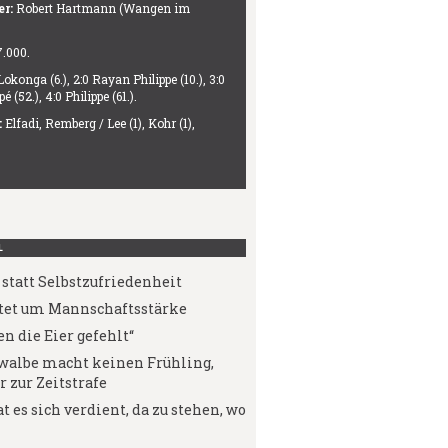
er:
Robert Hartmann (Wangen im
.000.
Lokonga (6.), 2:0 Rayan Philippe (10.), 3:0
(52.), 4:0 Philippe (61.).
:
Elfadi, Remberg / Lee (1), Kohr (1),
L
statt Selbstzufriedenheit
tet um Mannschaftsstärke
n die Eier gefehlt“
walbe macht keinen Frühling,
r zur Zeitstrafe
t es sich verdient, da zu stehen, wo