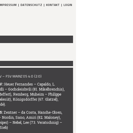
IMPRESSUM
|
DATENSCHUTZ
|
KONTAKT
|
LOGIN
– FSV MAINZ 05 4:0 (2:0)
V:
Heuer Fernandes – Capaldo, L.
li – Gocholeishvili (81. Mikelbrenchis),
effert), Remberg, Muheim – Philippe
lesiit), Königsdörffer (67. Glatzel),
dé).
5:
Zentner – da Costa, Hanche-Olsen,
 – Nordin, Sano, Amiri (82. Maloney),
per) – Nebel, Lee (73. Veratschnig) –
 Sieb)