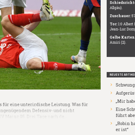
Schiedsricht
Allgäu).
Zuschauer:
57
Tor:
1:0 Albert 
Jean-Luc Dompé 
Gelbe Karten
Amiri (2).
NEUESTE ARTIKE
Schwung 
Aufgerüs
„Mir habe
 für eine unterirdische Leistung. Was für
Eine Sch
ungenügendem Defensiv- und nicht
führt abe
V Mainz 05. Drei Tage nach de…
„Robin ha
er ist“